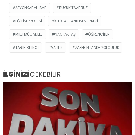
AFYONKARAHISAR
BÜYÜK TAARRUZ
EĞITIM PROJESI
İSTIKLAL TANITIM MERKEZI
MILLI MÜCADELE
NACI AKTAŞ
ÖĞRENCILER
TARIH BILINCI
VALILIK
ZAFERIN İZINDE YOLCULUK
İLGİNİZİ
ÇEKEBİLİR