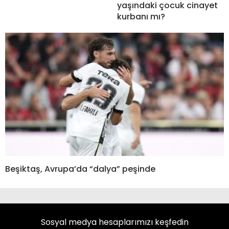
yaşındaki çocuk cinayet
kurbanı mı?
Beşiktaş, Avrupa’da “dalya” peşinde
Sosyal medya hesaplarımızı keşfedin