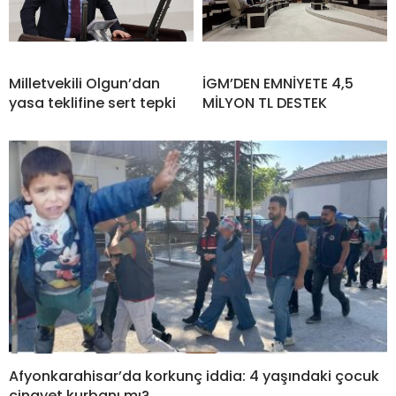
Milletvekili Olgun’dan
İGM’DEN EMNİYETE 4,5
yasa teklifine sert tepki
MİLYON TL DESTEK
Afyonkarahisar’da korkunç iddia: 4 yaşındaki çocuk
cinayet kurbanı mı?