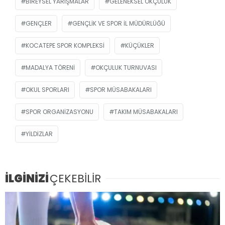
BIREYSEL YARIŞMALAR
GELENEKSEL OKÇULUK
GENÇLER
GENÇLIK VE SPOR İL MÜDÜRLÜĞÜ
KOCATEPE SPOR KOMPLEKSI
KÜÇÜKLER
MADALYA TÖRENI
OKÇULUK TURNUVASI
OKUL SPORLARI
SPOR MÜSABAKALARI
SPOR ORGANIZASYONU
TAKIM MÜSABAKALARI
YILDIZLAR
İLGİNİZİ
ÇEKEBİLİR