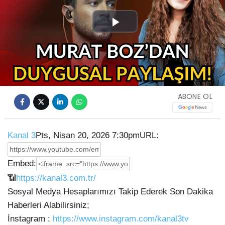
Play
Video
ABONE OL
Kanal 3
Pts, Nisan 20, 2026 7:30pm
URL:
Embed:
📶
https://kanal3.com.tr/
Sosyal Medya Hesaplarımızı Takip Ederek Son Dakika
Haberleri Alabilirsiniz;
İnstagram :
https://www.instagram.com/kanal3tv