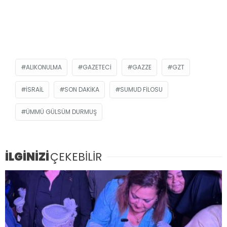
ALIKONULMA
GAZETECI
GAZZE
GZT
ISRAIL
SON DAKIKA
SUMUD FILOSU
ÜMMÜ GÜLSÜM DURMUŞ
İLGİNİZİ
ÇEKEBİLİR