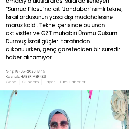
amacıyla uluslararası sularda ilerleyen
“Sumud Filosu”na ait ‘Jandabar’ isimli tekne,
İsrail ordusunun yasa dışı müdahalesine
maruz kaldı. Tekne içerisinde bulunan
aktivistler ve GZT muhabiri Ümmü Gülsüm
Durmuş İsrail güçleri tarafından
alıkonulurken, genç gazeteciden bir süredir
haber alınamıyor.
Giriş: 18-05-2026 13:45
Kaynak: HABER MERKEZI
Genel
Gündem
Hayat
Tüm Haberler