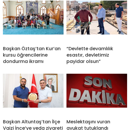
Başkan Öztaş’tan Kur’an
“Devlette devamlılık
kursu öğrencilerine
esastır, devletimiz
dondurma ikramı
payidar olsun”
Başkan Altuntaş’tan İlçe
Meslektaşını vuran
Vaizi İnce’ye veda ziyareti
avukat tutuklandı