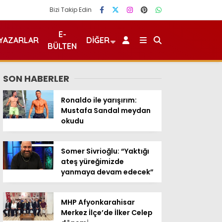
Bizi Takip Edin
E-
YAZARLAR
DIĞER
BÜLTEN
SON HABERLER
Ronaldo ile yarışırım:
Mustafa Sandal meydan
okudu
Somer Sivrioğlu: “Yaktığı
ateş yüreğimizde
yanmaya devam edecek”
MHP Afyonkarahisar
Merkez İlçe’de İlker Celep