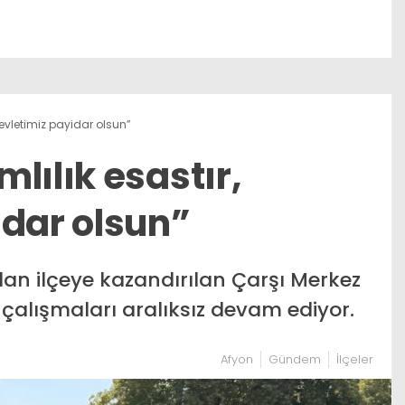
devletimiz payidar olsun”
lılık esastır,
idar olsun”
dan ilçeye kazandırılan Çarşı Merkez
 çalışmaları aralıksız devam ediyor.
Afyon
Gündem
İlçeler