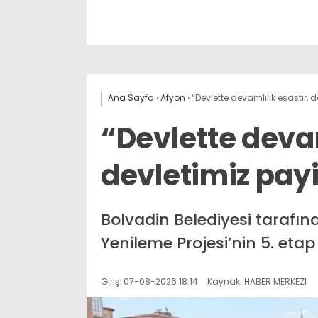
Ana Sayfa
›
Afyon
›
“Devlette devamlılık esastır, 
“Devlette devam
devletimiz pay
Bolvadin Belediyesi tarafın
Yenileme Projesi’nin 5. etap
Giriş: 07-08-2026 18:14
Kaynak: HABER MERKEZI