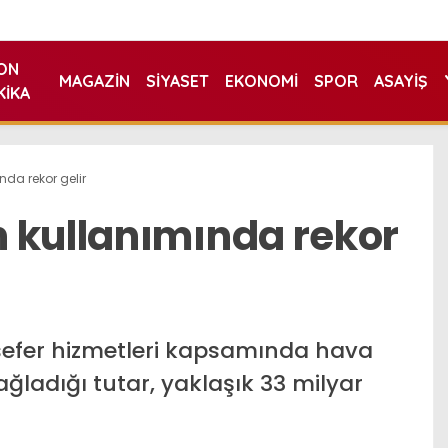
ON
MAGAZIN
SIYASET
EKONOMI
SPOR
ASAYIŞ
KIKA
da rekor gelir
 kullanımında rekor
üsefer hizmetleri kapsamında hava
ğladığı tutar, yaklaşık 33 milyar