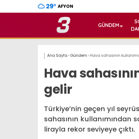
29
°
AFYON
S
GÜNDEM
DA
Ana Sayfa
›
Gündem
›
Hava sahasının kullanımın
Hava sahasının
gelir
Türkiye’nin geçen yıl seyr
sahasının kullanımından sa
lirayla rekor seviyeye çıktı.