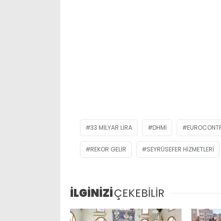
33 MILYAR LIRA
DHMİ
EUROCONT
REKOR GELIR
SEYRÜSEFER HIZMETLERI
İLGİNİZİ
ÇEKEBİLİR