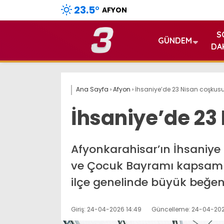
23.5
°
AFYON
S
GÜNDEM
DA
Ana Sayfa
›
Afyon
›
İhsaniye’de 23 Nisan coşkus
İhsaniye’de 23
Afyonkarahisar’ın İhsaniye 
ve Çocuk Bayramı kapsamı
ilçe genelinde büyük beğeni
Giriş: 24-04-2026 14:49
Güncelleme: 24-04-202