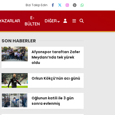
Bizi Takip Edin
E-
YAZARLAR
DIĞER
BÜLTEN
SON HABERLER
Afyonspor taraftarı Zafer
Meydanı’nda tek yürek
oldu
Orkun Kökçü’nün acı günü
Oğlunun katili ile 3 gün
sonra evlenmiş