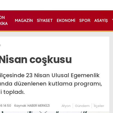
ON
MAGAZIN
SIYASET
EKONOMI
SPOR
ASAYIŞ
KIKA
u
 Nisan coşkusu
ilçesinde 23 Nisan Ulusal Egemenlik
nda düzenlenen kutlama programı,
 topladı.
6 14:50
Kaynak: HABER MERKEZI
Afyon
Gündem
İlçeler