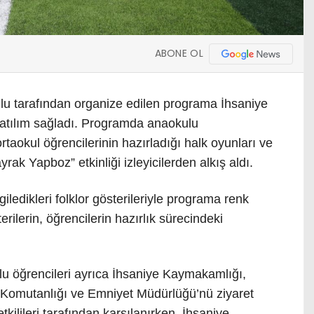
ABONE OL
ulu tarafından organize edilen programa İhsaniye
atılım sağladı. Programda anaokulu
 ortaokul öğrencilerinin hazırladığı halk oyunları ve
rak Yapboz” etkinliği izleyicilerden alkış aldı.
ledikleri folklor gösterileriyle programa renk
ilerin, öğrencilerin hazırlık sürecindeki
u öğrencileri ayrıca İhsaniye Kaymakamlığı,
 Komutanlığı ve Emniyet Müdürlüğü’nü ziyaret
tkilileri tarafından karşılanırken, İhsaniye