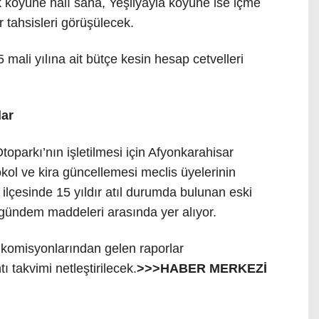
köyüne halı saha, Yeşilyayla köyüne ise içme
 tahsisleri görüşülecek
.
5 mali yılına ait bütçe kesin hesap cetvelleri
lar
oparkı’nın işletilmesi için Afyonkarahisar
tokol ve kira güncellemesi meclis üyelerinin
ı ilçesinde 15 yıldır atıl durumda bulunan eski
gündem maddeleri arasında yer alıyor
.
 komisyonlarından gelen raporlar
ı takvimi netleştirilecek
.
>>>HABER MERKEZİ