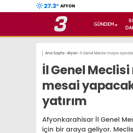
27.3
°
AFYON
S
GÜNDEM
DA
Ana Sayfa
›
Afyon
›
İl Genel Meclisi mayıs ayın
İl Genel Mecli
mesai yapacak
yatırım
Afyonkarahisar İl Genel Mecl
için bir araya geliyor. Mec