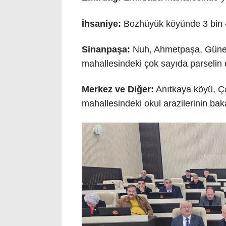
İhsaniye:
Bozhüyük köyünde 3 bin 4
Sinanpaşa:
Nuh, Ahmetpaşa, Güney v
mahallesindeki çok sayıda parselin e
Merkez ve Diğer:
Anıtkaya köyü, Ça
mahallesindeki okul arazilerinin bak