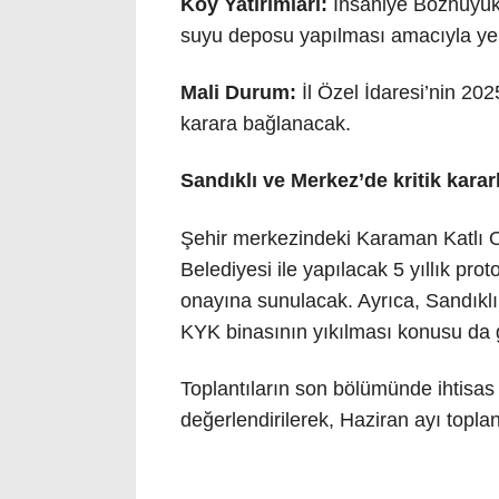
Köy Yatırımları:
İhsaniye Bozhüyük 
suyu deposu yapılması amacıyla yer
Mali Durum:
İl Özel İdaresi’nin 202
karara bağlanacak
.
Sandıklı ve Merkez’de kritik karar
Şehir merkezindeki Karaman Katlı Ot
Belediyesi ile yapılacak 5 yıllık pro
onayına sunulacak
. Ayrıca, Sandıkl
KYK binasının yıkılması konusu da 
Toplantıların son bölümünde ihtisas
değerlendirilerek, Haziran ayı toplant