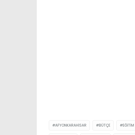
AFYONKARAHISAR
BÜTÇE
EĞITIM