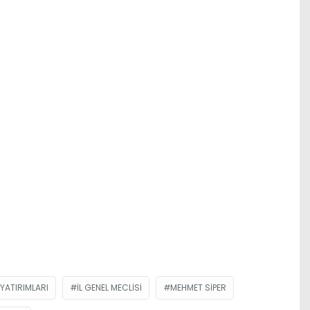
 YATIRIMLARI
İL GENEL MECLISI
MEHMET SIPER