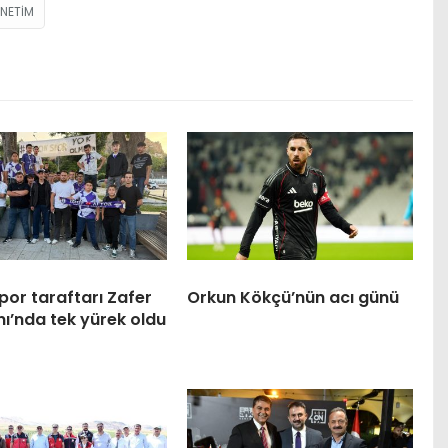
ÖNETIM
or taraftarı Zafer
Orkun Kökçü’nün acı günü
ı’nda tek yürek oldu