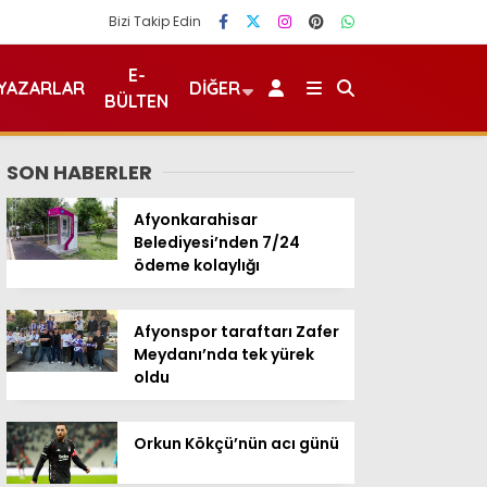
Bizi Takip Edin
E-
YAZARLAR
DIĞER
BÜLTEN
SON HABERLER
Afyonkarahisar
Belediyesi’nden 7/24
ödeme kolaylığı
Afyonspor taraftarı Zafer
Meydanı’nda tek yürek
oldu
Orkun Kökçü’nün acı günü