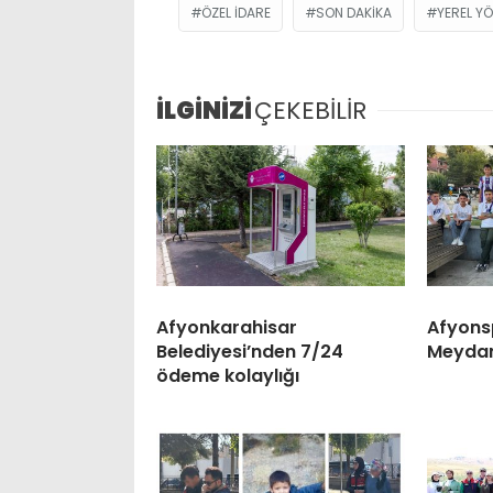
ÖZEL İDARE
SON DAKIKA
YEREL Y
İLGİNİZİ
ÇEKEBİLİR
Afyonkarahisar
Afyonsp
Belediyesi’nden 7/24
Meydan
ödeme kolaylığı