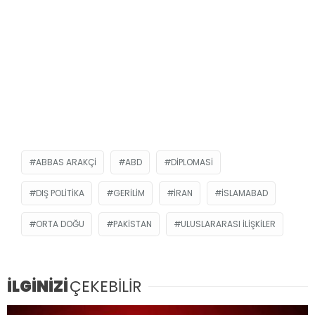
ABBAS ARAKÇI
ABD
DIPLOMASI
DIŞ POLITIKA
GERILIM
İRAN
İSLAMABAD
ORTA DOĞU
PAKISTAN
ULUSLARARASI ILIŞKILER
İLGİNİZİ
ÇEKEBİLİR