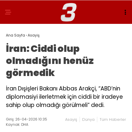
Ana Sayfa
›
Asayiş
İran: Ciddi olup
olmadığını henüz
görmedik
İran Dışişleri Bakanı Abbas Arakçi, “ABD’nin
diplomasiyi ilerletmek için ciddi bir iradeye
sahip olup olmadığı görülmeli” dedi.
Giriş: 26-04-2026 10:35
Asayiş
Dünya
Tüm Haberler
Kaynak: DHA