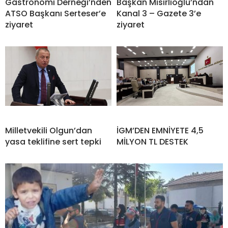
Gastronomi Derneği’nden
Başkan Mısırlıoğlu’ndan
ATSO Başkanı Serteser’e
Kanal 3 – Gazete 3’e
ziyaret
ziyaret
Milletvekili Olgun’dan
İGM’DEN EMNİYETE 4,5
yasa teklifine sert tepki
MİLYON TL DESTEK