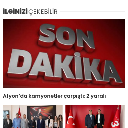
İLGİNİZİ
ÇEKEBİLİR
Afyon’da kamyonetler çarpıştı: 2 yaralı