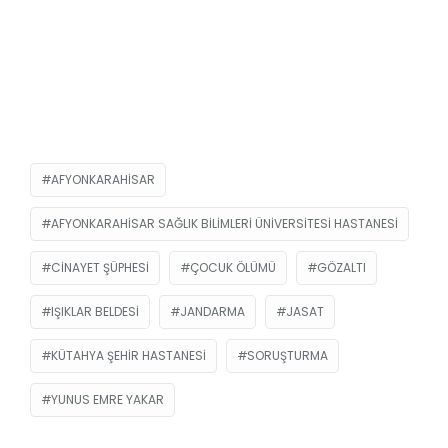
AFYONKARAHISAR
AFYONKARAHISAR SAĞLIK BILIMLERI ÜNIVERSITESI HASTANESİ
CINAYET ŞÜPHESI
ÇOCUK ÖLÜMÜ
GÖZALTI
IŞIKLAR BELDESI
JANDARMA
JASAT
KÜTAHYA ŞEHIR HASTANESI
SORUŞTURMA
YUNUS EMRE YAKAR