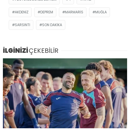
AKDENIZ
DEPREM
MARMARIS
MUĞLA
SARSINTI
SON DAKIKA
İLGİNİZİ
ÇEKEBİLİR