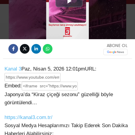
Play
Video
ABONE OL
Kanal 3
Paz, Nisan 5, 2026 12:01pm
URL:
Embed:
Japonya’da “Kiraz çiçeği sezonu” güzelliği böyle
görüntülendi…
https://kanal3.com.tr/
Sosyal Medya Hesaplarımızı Takip Ederek Son Dakika
Haberleri Alabilirsiniz;