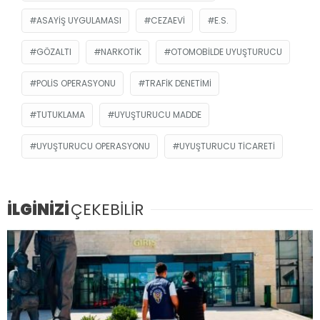
ASAYIŞ UYGULAMASI
CEZAEVI
E.S.
GÖZALTI
NARKOTIK
OTOMOBILDE UYUŞTURUCU
POLIS OPERASYONU
TRAFIK DENETIMI
TUTUKLAMA
UYUŞTURUCU MADDE
UYUŞTURUCU OPERASYONU
UYUŞTURUCU TICARETI
İLGİNİZİ
ÇEKEBİLİR