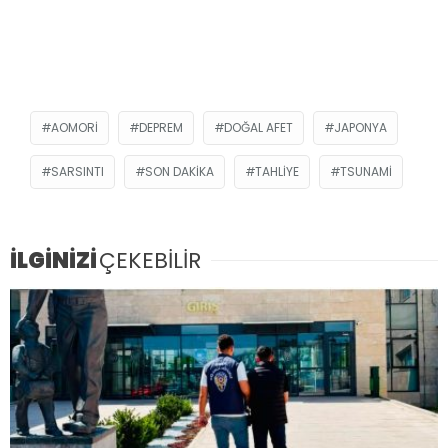
AOMORI
DEPREM
DOĞAL AFET
JAPONYA
SARSINTI
SON DAKIKA
TAHLIYE
TSUNAMI
İLGİNİZİ
ÇEKEBİLİR