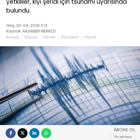
yetkililer, kıyı şeridi için tsunami uyarısında
bulundu.
Giriş: 20-04-2026 11:12
Kaynak: AA,HABER MERKEZI
Asayiş
Dünya
Genel
Gündem
Hayat
ABONE OL