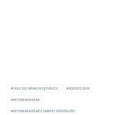
1 KILO 100 GRAM UYUŞTURUCU
ADLIYEYE SEVK
AFYONKARAHISAR
AFYONKARAHISAR İL EMNIYET MÜDÜRLÜĞÜ