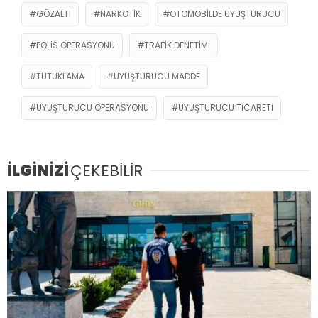
GÖZALTI
NARKOTIK
OTOMOBILDE UYUŞTURUCU
POLIS OPERASYONU
TRAFIK DENETIMI
TUTUKLAMA
UYUŞTURUCU MADDE
UYUŞTURUCU OPERASYONU
UYUŞTURUCU TICARETI
İLGİNİZİ
ÇEKEBİLİR