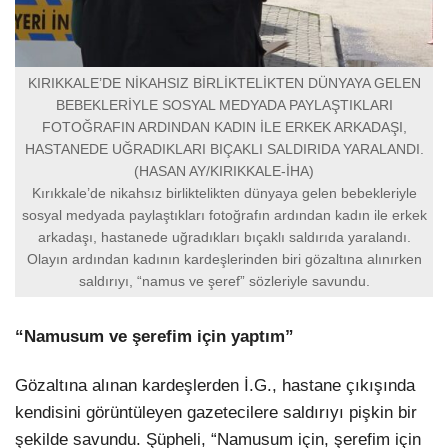
KIRIKKALE’DE NİKAHSIZ BİRLİKTELİKTEN DÜNYAYA GELEN
BEBEKLERİYLE SOSYAL MEDYADA PAYLAŞTIKLARI
FOTOĞRAFIN ARDINDAN KADIN İLE ERKEK ARKADAŞI,
HASTANEDE UĞRADIKLARI BIÇAKLI SALDIRIDA YARALANDI.
(HASAN AY/KIRIKKALE-İHA)
Kırıkkale’de nikahsız birliktelikten dünyaya gelen bebekleriyle
sosyal medyada paylaştıkları fotoğrafın ardından kadın ile erkek
arkadaşı, hastanede uğradıkları bıçaklı saldırıda yaralandı.
Olayın ardından kadının kardeşlerinden biri gözaltına alınırken
saldırıyı, “namus ve şeref” sözleriyle savundu.
“Namusum ve şerefim için yaptım”
Gözaltına alınan kardeşlerden İ.G., hastane çıkışında
kendisini görüntüleyen gazetecilere saldırıyı pişkin bir
şekilde savundu. Şüpheli, “Namusum için, şerefim için