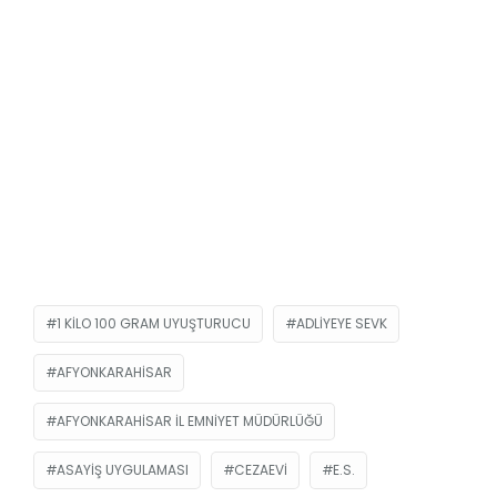
1 KILO 100 GRAM UYUŞTURUCU
ADLIYEYE SEVK
AFYONKARAHISAR
AFYONKARAHISAR İL EMNIYET MÜDÜRLÜĞÜ
ASAYIŞ UYGULAMASI
CEZAEVI
E.S.