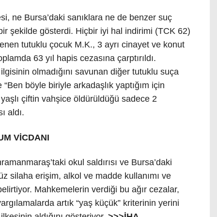
si, ne Bursa’daki sanıklara ne de benzer suç
ir şekilde gösterdi. Hiçbir iyi hal indirimi (TCK 62)
en tutuklu çocuk M.K., 3 ayrı cinayet ve konut
oplamda 63 yıl hapis cezasına çarptırıldı.
 ilgisinin olmadığını savunan diğer tutuklu suça
“Ben böyle biriyle arkadaşlık yaptığım için
aşlı çiftin vahşice öldürüldüğü sadece 2
ı aldı.
UM VİCDANI
hramanmaraş’taki okul saldırısı ve Bursa’daki
süz silaha erişim, alkol ve madde kullanımı ve
belirtiyor. Mahkemelerin verdiği bu ağır cezalar,
rgılamalarda artık “yaş küçük” kriterinin yerini
lkesinin aldığını gösteriyor.
>>>İHA