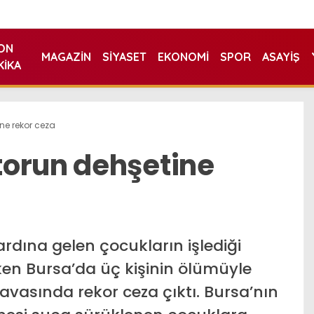
ON
MAGAZIN
SIYASET
EKONOMI
SPOR
ASAYIŞ
KIKA
ne rekor ceza
orun dehşetine
rdına gelen çocukların işlediği
rken Bursa’da üç kişinin ölümüyle
avasında rekor ceza çıktı. Bursa’nın