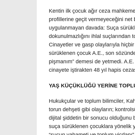
Kentin ilk çocuk ağır ceza mahkeme
profillerine geçit vermeyeceğini net b
uygulanmayan davada: Suça sürüklen
dokunulmazlığını ihlal suçlarından t
Cinayetler ve gasp olaylarıyla hiçbir
sürüklenen çocuk A.E., son sözünde 
pişmanım” demesi de yetmedi. A.E. y
cinayete iştirakten 48 yıl hapis cezas
YAŞ KÜÇÜKLÜĞÜ YERİNE TOPL
Hukukçular ve toplum bilimciler, Ka
torun dehşeti gibi olayların; kontrol
dijital şiddetin bir sonucu olduğunu 
suça sürüklenen çocuklara yönelik ya
“suçun vahameti ve toplum vicdanı” i