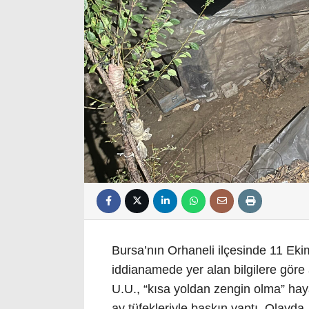
Bursa’nın Orhaneli ilçesinde 11 Ek
iddianamede yer alan bilgilere göre
U.U., “kısa yoldan zengin olma” hay
av tüfekleriyle baskın yaptı. Olayd