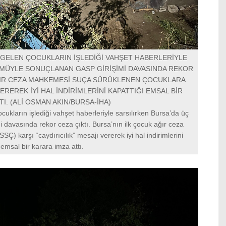
GELEN ÇOCUKLARIN İŞLEDİĞİ VAHŞET HABERLERİYLE
LÜMÜYLE SONUÇLANAN GASP GİRİŞİMİ DAVASINDA REKOR
 AĞIR CEZA MAHKEMESİ SUÇA SÜRÜKLENEN ÇOCUKLARA
VEREREK İYİ HAL İNDİRİMLERİNİ KAPATTIĞI EMSAL BİR
TI. (ALİ OSMAN AKIN/BURSA-İHA)
kların işlediği vahşet haberleriyle sarsılırken Bursa’da üç
i davasında rekor ceza çıktı. Bursa’nın ilk çocuk ağır ceza
) karşı “caydırıcılık” mesajı vererek iyi hal indirimlerini
 emsal bir karara imza attı.