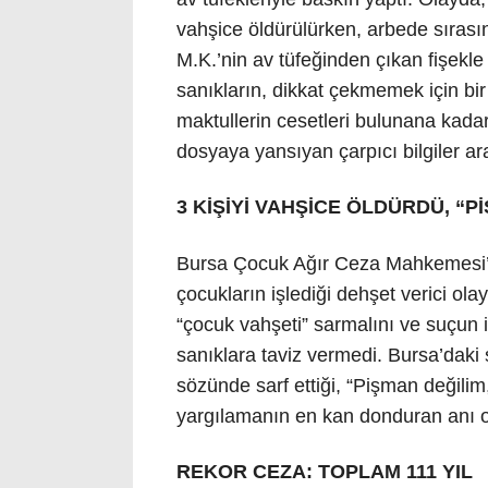
vahşice öldürülürken, arbede sırası
M.K.’nin av tüfeğinden çıkan fişekle
sanıkların, dikkat çekmemek için bir 
maktullerin cesetleri bulunana kada
dosyaya yansıyan çarpıcı bilgiler ar
3 KİŞİYİ VAHŞİCE ÖLDÜRDÜ, “P
Bursa Çocuk Ağır Ceza Mahkemesi’
çocukların işlediği dehşet verici ol
“çocuk vahşeti” sarmalını ve suçun i
sanıklara taviz vermedi. Bursa’daki
sözünde sarf ettiği, “Pişman değilim
yargılamanın en kan donduran anı ol
REKOR CEZA: TOPLAM 111 YIL