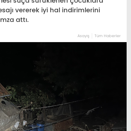
mesi suça sürüklenen çocuklara
sajı vererek iyi hal indirimlerini
mza attı.
Asayiş
Tüm Haberler