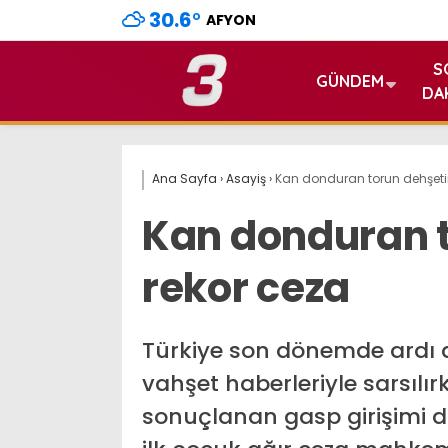
30.6
°
AFYON
S
GÜNDEM
DA
Ana Sayfa
›
Asayiş
›
Kan donduran torun dehşeti
Kan donduran t
rekor ceza
Türkiye son dönemde ardı a
vahşet haberleriyle sarsılı
sonuçlanan gasp girişimi d