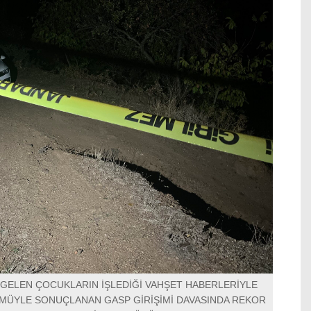
GELEN ÇOCUKLARIN İŞLEDİĞİ VAHŞET HABERLERİYLE
LÜMÜYLE SONUÇLANAN GASP GİRİŞİMİ DAVASINDA REKOR