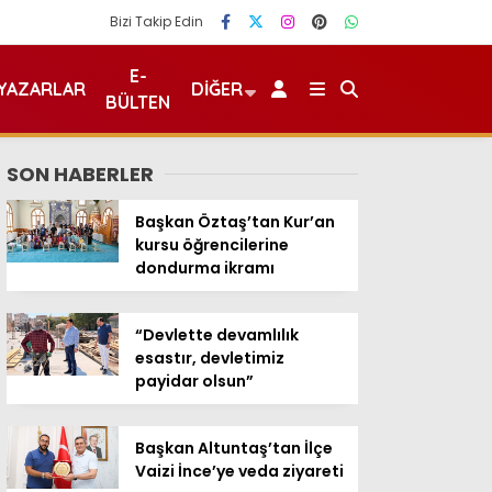
Bizi Takip Edin
E-
YAZARLAR
DIĞER
BÜLTEN
SON HABERLER
Başkan Öztaş’tan Kur’an
kursu öğrencilerine
dondurma ikramı
“Devlette devamlılık
esastır, devletimiz
payidar olsun”
Başkan Altuntaş’tan İlçe
Vaizi İnce’ye veda ziyareti