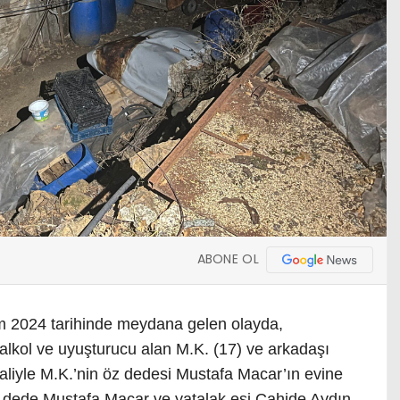
ABONE OL
im 2024 tarihinde meydana gelen olayda,
 alkol ve uyuşturucu alan M.K. (17) ve arkadaşı
aliyle M.K.’nin öz dedesi Mustafa Macar’ın evine
a, dede Mustafa Macar ve yatalak eşi Cahide Aydın