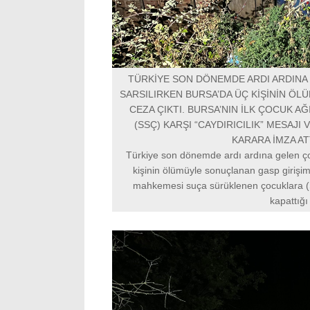
TÜRKİYE SON DÖNEMDE ARDI ARDINA 
SARSILIRKEN BURSA’DA ÜÇ KİŞİNİN Ö
CEZA ÇIKTI. BURSA’NIN İLK ÇOCUK
(SSÇ) KARŞI “CAYDIRICILIK” MESAJI 
KARARA İMZA AT
Türkiye son dönemde ardı ardına gelen çocu
kişinin ölümüyle sonuçlanan gasp girişim
mahkemesi suça sürüklenen çocuklara (SSÇ
kapattığı