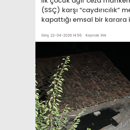
ilk çocuk ağır ceza mahke
(SSÇ) karşı “caydırıcılık” me
kapattığı emsal bir karara i
Giriş: 22-04-2026 14:55
Kaynak: İHA