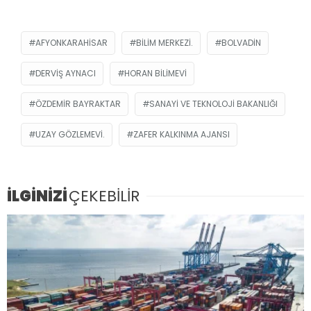
AFYONKARAHISAR
BILIM MERKEZI.
BOLVADIN
DERVIŞ AYNACI
HORAN BILIMEVI
ÖZDEMIR BAYRAKTAR
SANAYI VE TEKNOLOJI BAKANLIĞI
UZAY GÖZLEMEVI.
ZAFER KALKINMA AJANSI
İLGİNİZİ
ÇEKEBİLİR