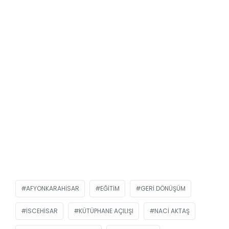
AFYONKARAHISAR
EĞITIM
GERI DÖNÜŞÜM
ISCEHISAR
KÜTÜPHANE AÇILIŞI
NACI AKTAŞ