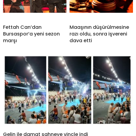
Fettah Can’dan
Maaşının düşürülmesine
Bursaspor’a yeni sezon
razı oldu, sonra işvereni
marşı
dava etti
Gelin ile damat sahneye vinçle indi