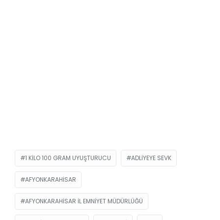
1 KILO 100 GRAM UYUŞTURUCU
ADLIYEYE SEVK
AFYONKARAHISAR
AFYONKARAHISAR İL EMNIYET MÜDÜRLÜĞÜ