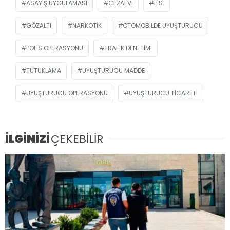
ASAYIŞ UYGULAMASI
CEZAEVI
E.S.
GÖZALTI
NARKOTIK
OTOMOBILDE UYUŞTURUCU
POLIS OPERASYONU
TRAFIK DENETIMI
TUTUKLAMA
UYUŞTURUCU MADDE
UYUŞTURUCU OPERASYONU
UYUŞTURUCU TICARETI
İLGİNİZİ
ÇEKEBİLİR