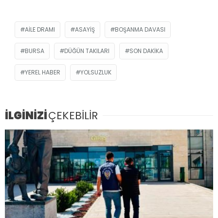
AILE DRAMI
ASAYIŞ
BOŞANMA DAVASI
BURSA
DÜĞÜN TAKILARI
SON DAKIKA
YEREL HABER
YOLSUZLUK
İLGİNİZİ
ÇEKEBİLİR