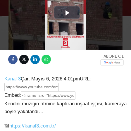
Play
Video
ABONE OL
Kanal 3
Çar, Mayıs 6, 2026 4:01pm
URL:
Embed:
Kendini müziğin ritmine kaptıran inşaat işçisi, kameraya
böyle yakalandı…
📶
https://kanal3.com.tr/