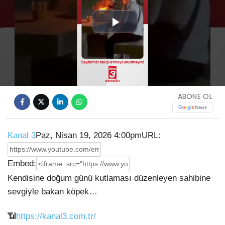
Play
Video
ABONE OL
Kanal 3
Paz, Nisan 19, 2026 4:00pm
URL:
Embed:
Kendisine doğum günü kutlaması düzenleyen sahibine
sevgiyle bakan köpek…
📶
https://kanal3.com.tr/