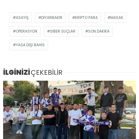
ASAYIŞ
DIYARBAKIR
KRIPTO PARA
MASAK
OPERASYON
SIBER SUÇLAR
SON DAKIKA
YASA DIŞI BAHIS
İLGİNİZİ
ÇEKEBİLİR