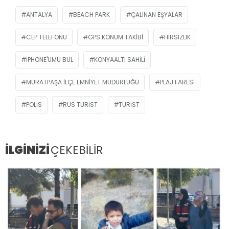
ANTALYA
BEACH PARK
ÇALINAN EŞYALAR
CEP TELEFONU
GPS KONUM TAKIBI
HIRSIZLIK
IPHONE'UMU BUL
KONYAALTI SAHILI
MURATPAŞA İLÇE EMNIYET MÜDÜRLÜĞÜ
PLAJ FARESI
POLIS
RUS TURIST
TURIST
İLGİNİZİ
ÇEKEBİLİR