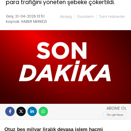
para trafiğini yöneten şebeke çökertildi.
Giriş: 21-04-2026 13:51
Asayiş
Gündem
Tüm Haberler
Kaynak: HABER MERKEZI
ABONE OL
Otuz beş milyar liralık devasa işlem hacmi