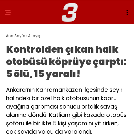
Ana Sayfa
›
Asayiş
Kontrolden çıkan halk
otobüsü köprüye çarptı:
5 ölü, 15 yaralı!
Ankara’nın Kahramankazan ilçesinde seyir
halindeki bir özel halk otobüsünün köprü
ayağına çarpması sonucu ortalık savaş
alanına döndü. Katliam gibi kazada otobüs
şoförü ile birlikte 5 kişi yaşamını yitirirken,
çok sayıda yolcu da yaralandı.