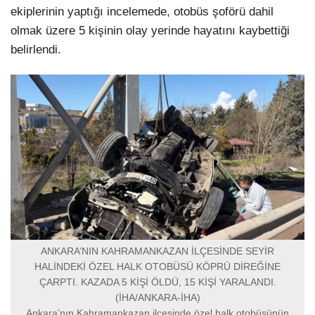
ekiplerinin yaptığı incelemede, otobüs şoförü dahil
olmak üzere 5 kişinin olay yerinde hayatını kaybettiği
belirlendi.
ANKARA’NIN KAHRAMANKAZAN İLÇESİNDE SEYİR
HALİNDEKİ ÖZEL HALK OTOBÜSÜ KÖPRÜ DİREĞİNE
ÇARPTI. KAZADA 5 KİŞİ ÖLDÜ, 15 KİŞİ YARALANDI.
(İHA/ANKARA-İHA)
Ankara’nın Kahramankazan ilçesinde özel halk otobüsünün