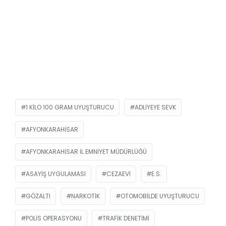
1 KILO 100 GRAM UYUŞTURUCU
ADLIYEYE SEVK
AFYONKARAHISAR
AFYONKARAHISAR İL EMNIYET MÜDÜRLÜĞÜ
ASAYIŞ UYGULAMASI
CEZAEVI
E.S.
GÖZALTI
NARKOTIK
OTOMOBILDE UYUŞTURUCU
POLIS OPERASYONU
TRAFIK DENETIMI