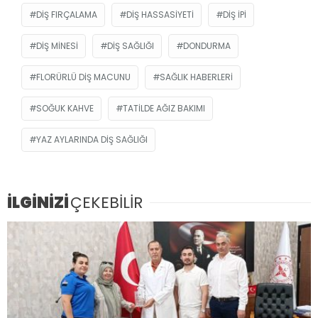
DIŞ FIRÇALAMA
DIŞ HASSASIYETI
DIŞ IPI
DIŞ MINESI
DIŞ SAĞLIĞI
DONDURMA
FLORÜRLÜ DIŞ MACUNU
SAĞLIK HABERLERI
SOĞUK KAHVE
TATILDE AĞIZ BAKIMI
YAZ AYLARINDA DIŞ SAĞLIĞI
İLGİNİZİ
ÇEKEBİLİR