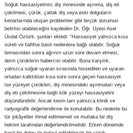
Soğuk hassasiyetinin; diş minesinde aşınma, diş eti
çekilmesi, çürük, çatlak diş veya eski dolguların
kenarlarında oluşan problemler gibi birçok durumun
belirtisi olabileceğini kaydeden Dr. Öğr. Üyesi Asel
Üsdat Öztürk, şunları ekledi: “Hassasiyet yalnızca kısa
süreli ve hafifse basit nedenlere bağlı olabilir. Soğuk
temasından sonra ağrının uzun süre devam etmesi,
derin çürüklerin habercisi olabilir. Buna karşılık,
yalnızca soğuk uyaran sırasında hissedilen ve uyaran
ortadan kalktıktan kısa süre sonra geçen hassasiyet
ise yüzeyel çürükleri, diş minesindeki aşınmaları veya
diş eti çekilmesine bağlı kök yüzeyi hassasiyetini
düşündürebilir. Ancak kesin tanı yalnızca klinik ve
radyografik değerlendirme ile konulabilir. Bu nedenle bu
tür şikâyetler ihmal edilmemeli ve mutlaka bir diş
hekimi tarafından değerlendirilmelidir. Erken dönemde
basit bir dolgu ile tedavi edilebilecek bir çürük,