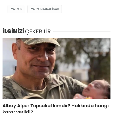
AFYON
AFYONKARAHISAR
İLGİNİZİ
ÇEKEBİLİR
Albay Alper Topsakal kimdir? Hakkında hangi
karar verildi?