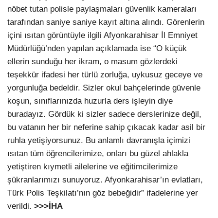
nöbet tutan polisle paylaşmaları güvenlik kameraları
tarafından saniye saniye kayıt altına alındı. Görenlerin
içini ısıtan görüntüyle ilgili Afyonkarahisar İl Emniyet
Müdürlüğü’nden yapılan açıklamada ise “O küçük
ellerin sunduğu her ikram, o masum gözlerdeki
teşekkür ifadesi her türlü zorluğa, uykusuz geceye ve
yorgunluğa bedeldir. Sizler okul bahçelerinde güvenle
koşun, sınıflarınızda huzurla ders işleyin diye
buradayız. Gördük ki sizler sadece derslerinize değil,
bu vatanın her bir neferine sahip çıkacak kadar asil bir
ruhla yetişiyorsunuz. Bu anlamlı davranışla içimizi
ısıtan tüm öğrencilerimize, onları bu güzel ahlakla
yetiştiren kıymetli ailelerine ve eğitimcilerimize
şükranlarımızı sunuyoruz. Afyonkarahisar’ın evlatları,
Türk Polis Teşkilatı’nın göz bebeğidir” ifadelerine yer
verildi.
>>>İHA