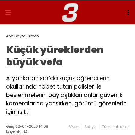
Ana Sayfa
›
Afyon
Küçük yüreklerden
büyük vefa
Afyonkarahisar’da küçük öğrencilerin
okullarında nöbet tutan polisler ile
beslenmelerini paylaştıkları anlar güvenlik
kameralarına yansırken, görüntü görenlerin
içini ısıttı.
Giriş: 22-04-2026 14:08
Afyon
Asayiş
Tüm Haberler
Kaynak: İHA