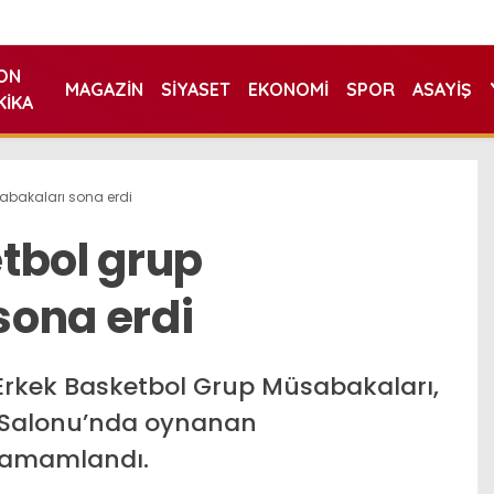
ON
MAGAZIN
SIYASET
EKONOMI
SPOR
ASAYIŞ
KIKA
abakaları sona erdi
tbol grup
sona erdi
-Erkek Basketbol Grup Müsabakaları,
or Salonu’nda oynanan
 tamamlandı.