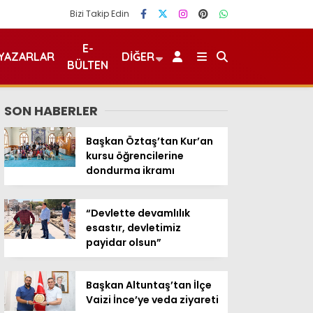
Bizi Takip Edin
E-
YAZARLAR
DIĞER
BÜLTEN
SON HABERLER
Başkan Öztaş’tan Kur’an
kursu öğrencilerine
dondurma ikramı
“Devlette devamlılık
esastır, devletimiz
payidar olsun”
Başkan Altuntaş’tan İlçe
Vaizi İnce’ye veda ziyareti