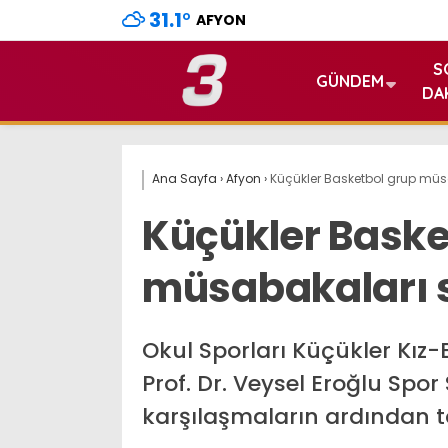
31.1
°
AFYON
S
GÜNDEM
DA
Ana Sayfa
›
Afyon
›
Küçükler Basketbol grup müs
Küçükler Baske
müsabakaları 
Okul Sporları Küçükler Kız
Prof. Dr. Veysel Eroğlu Sp
karşılaşmaların ardından