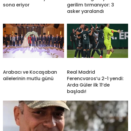
sona eriyor
gerilim tırmanıyor: 3
asker yaralandı
Arabacı ve Kocaşaban
Real Madrid
ailelerinin mutlu günü
Ferencvaros’u 2-1 yendi:
Arda Güler ilk 11’de
başladı!