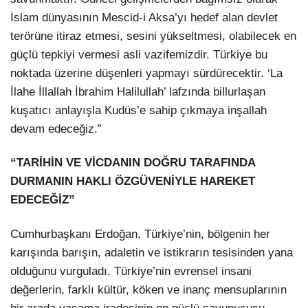
İslam dünyasının Mescid-i Aksa’yı hedef alan devlet
terörüne itiraz etmesi, sesini yükseltmesi, olabilecek en
güçlü tepkiyi vermesi asli vazifemizdir. Türkiye bu
noktada üzerine düşenleri yapmayı sürdürecektir. ‘La
İlahe İllallah İbrahim Halilullah’ lafzında billurlaşan
kuşatıcı anlayışla Kudüs’e sahip çıkmaya inşallah
devam edeceğiz.”
“TARİHİN VE VİCDANIN DOĞRU TARAFINDA
DURMANIN HAKLI ÖZGÜVENİYLE HAREKET
EDECEĞİZ”
Cumhurbaşkanı Erdoğan, Türkiye’nin, bölgenin her
karışında barışın, adaletin ve istikrarın tesisinden yana
olduğunu vurguladı. Türkiye’nin evrensel insani
değerlerin, farklı kültür, köken ve inanç mensuplarının