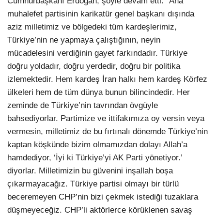
Cumhurbaşkanı Erdoğan, şöyle devam etti: “Ana
muhalefet partisinin karikatür genel başkanı dışında
aziz milletimiz ve bölgedeki tüm kardeşlerimiz,
Türkiye’nin ne yapmaya çalıştığının, neyin
mücadelesini verdiğinin gayet farkındadır. Türkiye
doğru yoldadır, doğru yerdedir, doğru bir politika
izlemektedir. Hem kardeş İran halkı hem kardeş Körfez
ülkeleri hem de tüm dünya bunun bilincindedir. Her
zeminde de Türkiye’nin tavrından övgüyle
bahsediyorlar. Partimize ve ittifakımıza oy versin veya
vermesin, milletimiz de bu fırtınalı dönemde Türkiye’nin
kaptan köşkünde bizim olmamızdan dolayı Allah’a
hamdediyor, ‘İyi ki Türkiye’yi AK Parti yönetiyor.’
diyorlar. Milletimizin bu güvenini inşallah boşa
çıkarmayacağız. Türkiye partisi olmayı bir türlü
beceremeyen CHP’nin bizi çekmek istediği tuzaklara
düşmeyeceğiz. CHP’li aktörlerce körüklenen savaş