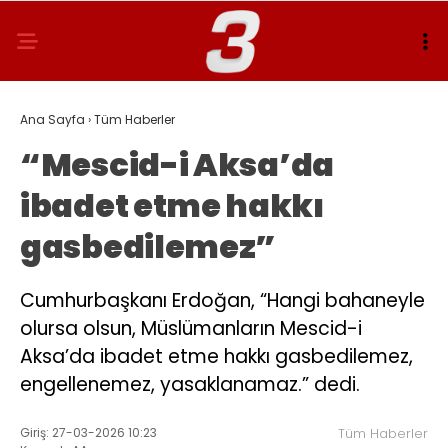
Ana Sayfa
›
Tüm Haberler
“Mescid-i Aksa’da
ibadet etme hakkı
gasbedilemez”
Cumhurbaşkanı Erdoğan, “Hangi bahaneyle
olursa olsun, Müslümanların Mescid-i
Aksa’da ibadet etme hakkı gasbedilemez,
engellenemez, yasaklanamaz.” dedi.
Giriş: 27-03-2026 10:23
Tüm Haberler