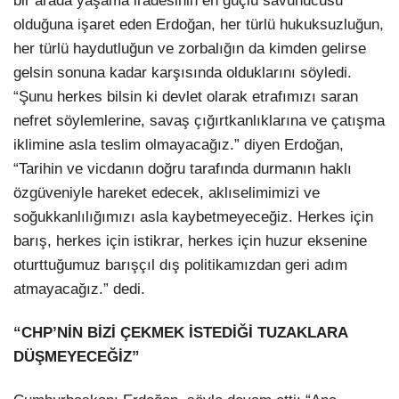
bir arada yaşama iradesinin en güçlü savunucusu
olduğuna işaret eden Erdoğan, her türlü hukuksuzluğun,
her türlü haydutluğun ve zorbalığın da kimden gelirse
gelsin sonuna kadar karşısında olduklarını söyledi.
“Şunu herkes bilsin ki devlet olarak etrafımızı saran
nefret söylemlerine, savaş çığırtkanlıklarına ve çatışma
iklimine asla teslim olmayacağız.” diyen Erdoğan,
“Tarihin ve vicdanın doğru tarafında durmanın haklı
özgüveniyle hareket edecek, aklıselimimizi ve
soğukkanlılığımızı asla kaybetmeyeceğiz. Herkes için
barış, herkes için istikrar, herkes için huzur eksenine
oturttuğumuz barışçıl dış politikamızdan geri adım
atmayacağız.” dedi.
“CHP’NİN BİZİ ÇEKMEK İSTEDİĞİ TUZAKLARA
DÜŞMEYECEĞİZ”