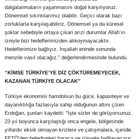
dalgalanmaların yaşanmasını doğal karşılıyoruz.
Dönemsel sıkıntılarımız olabilir. Geçici olarak bazı
zorluklarla karşılaşabiliriz. Dönemsel ya da küresel
şoklar sebebiyle ortaya çıkan arızi durumlar Allah’ın
izniyle bizi hedeflerimizden alıkoymayacaktır.
Hedeflerimize bağlıyız. İnşallah eninde sonunda
menzile vasıl olacağız.” değerlendirmesinde bulundu.
“KİMSE TÜRKİYE’YE DİZ ÇÖKTÜREMEYECEK,
KAZANAN TÜRKİYE OLACAK”
Türkiye ekonomisi hamdolsun bu güce, kapasiteye ve
dayanıklılığa fazlasıyla sahip olduğunun altını çizen
Erdoğan, şunları kaydetti: “İşte sizler de görüyorsunuz.
23 yıl boyunca karşılaştığı onca engele, bölgesinde
yıllardır eksik olmayan krizlere ve çatışmalara, içeride
FETÖ’den belediyeleri haraca ve rüşvete bağlayan suç