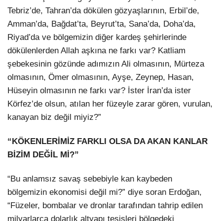
Tebriz’de, Tahran’da dökülen gözyaşlarının, Erbil’de,
Amman’da, Bağdat’ta, Beyrut’ta, Sana’da, Doha’da,
Riyad’da ve bölgemizin diğer kardeş şehirlerinde
dökülenlerden Allah aşkına ne farkı var? Katliam
şebekesinin gözünde adımızın Ali olmasının, Mürteza
olmasının, Ömer olmasının, Ayşe, Zeynep, Hasan,
Hüseyin olmasının ne farkı var? İster İran’da ister
Körfez’de olsun, atılan her füzeyle zarar gören, vurulan,
kanayan biz değil miyiz?”
“KÖKENLERİMİZ FARKLI OLSA DA AKAN KANLAR
BİZİM DEĞİL Mİ?”
“Bu anlamsız savaş sebebiyle kan kaybeden
bölgemizin ekonomisi değil mi?” diye soran Erdoğan,
“Füzeler, bombalar ve dronlar tarafından tahrip edilen
milyarlarca dolarlık altyapı tesisleri bölgedeki