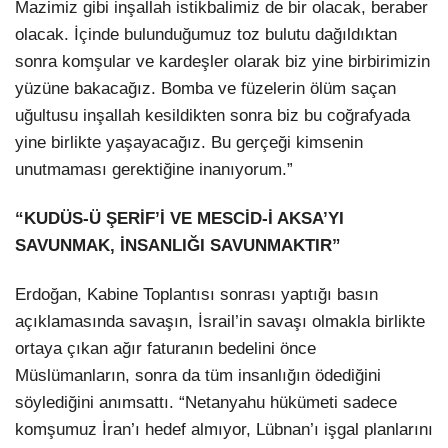
Mazimiz gibi inşallah istikbalimiz de bir olacak, beraber
olacak. İçinde bulunduğumuz toz bulutu dağıldıktan
sonra komşular ve kardeşler olarak biz yine birbirimizin
yüzüne bakacağız. Bomba ve füzelerin ölüm saçan
uğultusu inşallah kesildikten sonra biz bu coğrafyada
yine birlikte yaşayacağız. Bu gerçeği kimsenin
unutmaması gerektiğine inanıyorum.”
“KUDÜS-Ü ŞERİF’İ VE MESCİD-İ AKSA’YI
SAVUNMAK, İNSANLIĞI SAVUNMAKTIR”
Erdoğan, Kabine Toplantısı sonrası yaptığı basın
açıklamasında savaşın, İsrail’in savaşı olmakla birlikte
ortaya çıkan ağır faturanın bedelini önce
Müslümanların, sonra da tüm insanlığın ödediğini
söylediğini anımsattı. “Netanyahu hükümeti sadece
komşumuz İran’ı hedef almıyor, Lübnan’ı işgal planlarını