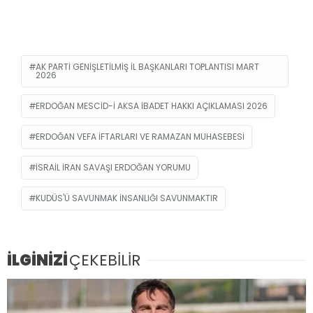
AK PARTI GENIŞLETILMIŞ IL BAŞKANLARI TOPLANTISI MART
2026
ERDOĞAN MESCID-I AKSA IBADET HAKKI AÇIKLAMASI 2026
ERDOĞAN VEFA IFTARLARI VE RAMAZAN MUHASEBESI
ISRAIL IRAN SAVAŞI ERDOĞAN YORUMU
KUDÜS'Ü SAVUNMAK INSANLIĞI SAVUNMAKTIR
İLGİNİZİ
ÇEKEBİLİR