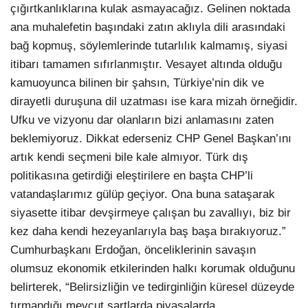
çığırtkanlıklarına kulak asmayacağız. Gelinen noktada
ana muhalefetin başındaki zatın aklıyla dili arasındaki
bağ kopmuş, söylemlerinde tutarlılık kalmamış, siyasi
itibarı tamamen sıfırlanmıştır. Vesayet altında olduğu
kamuoyunca bilinen bir şahsın, Türkiye’nin dik ve
dirayetli duruşuna dil uzatması ise kara mizah örneğidir.
Ufku ve vizyonu dar olanların bizi anlamasını zaten
beklemiyoruz. Dikkat ederseniz CHP Genel Başkan’ını
artık kendi seçmeni bile kale almıyor. Türk dış
politikasına getirdiği eleştirilere en başta CHP’li
vatandaşlarımız gülüp geçiyor. Ona buna sataşarak
siyasette itibar devşirmeye çalışan bu zavallıyı, biz bir
kez daha kendi hezeyanlarıyla baş başa bırakıyoruz.”
Cumhurbaşkanı Erdoğan, önceliklerinin savaşın
olumsuz ekonomik etkilerinden halkı korumak olduğunu
belirterek, “Belirsizliğin ve tedirginliğin küresel düzeyde
tırmandığı mevcut şartlarda piyasalarda