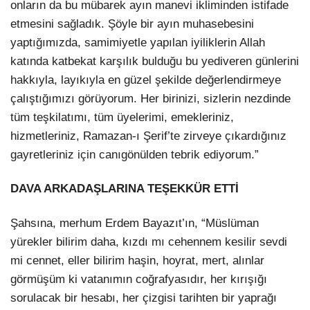
onların da bu mübarek ayın manevi ikliminden istifade
etmesini sağladık. Şöyle bir ayın muhasebesini
yaptığımızda, samimiyetle yapılan iyiliklerin Allah
katında katbekat karşılık bulduğu bu yediveren günlerini
hakkıyla, layıkıyla en güzel şekilde değerlendirmeye
çalıştığımızı görüyorum. Her birinizi, sizlerin nezdinde
tüm teşkilatımı, tüm üyelerimi, emekleriniz,
hizmetleriniz, Ramazan-ı Şerif’te zirveye çıkardığınız
gayretleriniz için canıgönülden tebrik ediyorum.”
DAVA ARKADAŞLARINA TEŞEKKÜR ETTİ
Şahsına, merhum Erdem Bayazıt’ın, “Müslüman
yürekler bilirim daha, kızdı mı cehennem kesilir sevdi
mi cennet, eller bilirim haşin, hoyrat, mert, alınlar
görmüşüm ki vatanımın coğrafyasıdır, her kırışığı
sorulacak bir hesabı, her çizgisi tarihten bir yaprağı