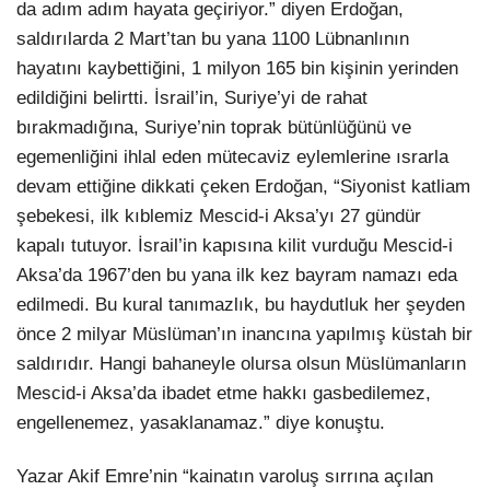
da adım adım hayata geçiriyor.” diyen Erdoğan,
saldırılarda 2 Mart’tan bu yana 1100 Lübnanlının
hayatını kaybettiğini, 1 milyon 165 bin kişinin yerinden
edildiğini belirtti. İsrail’in, Suriye’yi de rahat
bırakmadığına, Suriye’nin toprak bütünlüğünü ve
egemenliğini ihlal eden mütecaviz eylemlerine ısrarla
devam ettiğine dikkati çeken Erdoğan, “Siyonist katliam
şebekesi, ilk kıblemiz Mescid-i Aksa’yı 27 gündür
kapalı tutuyor. İsrail’in kapısına kilit vurduğu Mescid-i
Aksa’da 1967’den bu yana ilk kez bayram namazı eda
edilmedi. Bu kural tanımazlık, bu haydutluk her şeyden
önce 2 milyar Müslüman’ın inancına yapılmış küstah bir
saldırıdır. Hangi bahaneyle olursa olsun Müslümanların
Mescid-i Aksa’da ibadet etme hakkı gasbedilemez,
engellenemez, yasaklanamaz.” diye konuştu.
Yazar Akif Emre’nin “kainatın varoluş sırrına açılan