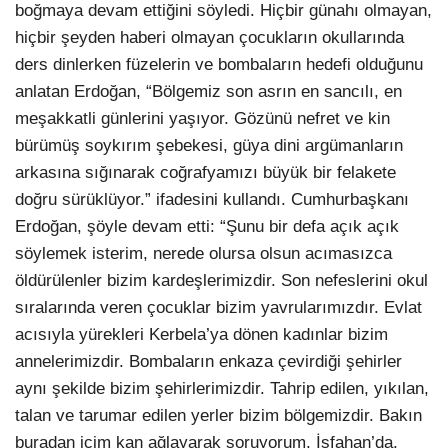
boğmaya devam ettiğini söyledi. Hiçbir günahı olmayan,
hiçbir şeyden haberi olmayan çocukların okullarında
ders dinlerken füzelerin ve bombaların hedefi olduğunu
anlatan Erdoğan, “Bölgemiz son asrın en sancılı, en
meşakkatli günlerini yaşıyor. Gözünü nefret ve kin
bürümüş soykırım şebekesi, güya dini argümanların
arkasına sığınarak coğrafyamızı büyük bir felakete
doğru sürüklüyor.” ifadesini kullandı. Cumhurbaşkanı
Erdoğan, şöyle devam etti: “Şunu bir defa açık açık
söylemek isterim, nerede olursa olsun acımasızca
öldürülenler bizim kardeşlerimizdir. Son nefeslerini okul
sıralarında veren çocuklar bizim yavrularımızdır. Evlat
acısıyla yürekleri Kerbela’ya dönen kadınlar bizim
annelerimizdir. Bombaların enkaza çevirdiği şehirler
aynı şekilde bizim şehirlerimizdir. Tahrip edilen, yıkılan,
talan ve tarumar edilen yerler bizim bölgemizdir. Bakın
buradan içim kan ağlayarak soruyorum, İsfahan’da,