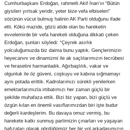
Cumhurbaşkanı Erdoğan, rahmetli Akif İnan’ın “Bütün
giysileri yırtsak yeridir, yeter bize vefa elbiseleri”
sözünün vücut bulmuş halinin AK Parti olduğunu ifade
etti. Kökü mazide, gözü atide olan bu hareketin
evvelemirde bir vefa hareketi olduğuna dikkati çeken
Erdoğan, şunları söyledi: “Çeyrek asırlık
yolculuğumuzda biz daima bunu yaptık. Gençlerimizin
heyecanını ve dinamizmi ile ak saçlılarımızın tecrübesi
ve ferasetini harmanladık. Ağırbaşlılık, vakar ve
olgunluk ile öz güveni, coşkuyu ve kabına sığmamayı
aynı potada erittik. Kadrolarımızı sürekli yenilerken
emektarlarımızla irtibatımızı her zaman güçlü bir
şekilde muhafaza ettik. Bizi biz yapan, bizi güçlü ve
özgün kılan en önemli vasıflarımızdan biri işte budur
değerli kardeşlerim. Bu davaya omuz vermiş, bu
harekete katkı sunmuş partimizin çınarları ve yaşayan
hafızaları olarak gördüğümüz her bir yol arkadaşımızın