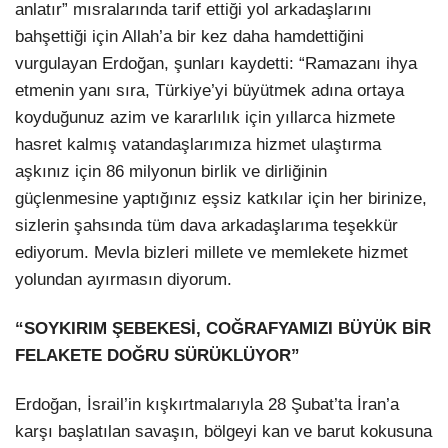
anlatır” mısralarında tarif ettiği yol arkadaşlarını
bahşettiği için Allah’a bir kez daha hamdettiğini
vurgulayan Erdoğan, şunları kaydetti: “Ramazanı ihya
etmenin yanı sıra, Türkiye’yi büyütmek adına ortaya
koyduğunuz azim ve kararlılık için yıllarca hizmete
hasret kalmış vatandaşlarımıza hizmet ulaştırma
aşkınız için 86 milyonun birlik ve dirliğinin
güçlenmesine yaptığınız eşsiz katkılar için her birinize,
sizlerin şahsında tüm dava arkadaşlarıma teşekkür
ediyorum. Mevla bizleri millete ve memlekete hizmet
yolundan ayırmasın diyorum.
“SOYKIRIM ŞEBEKESİ, COĞRAFYAMIZI BÜYÜK BİR
FELAKETE DOĞRU SÜRÜKLÜYOR”
Erdoğan, İsrail’in kışkırtmalarıyla 28 Şubat’ta İran’a
karşı başlatılan savaşın, bölgeyi kan ve barut kokusuna