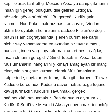
kapı” olarak tarif ettiği Mescid-i Aksa’ya sahip çıkmanın
insanlığın gereği olduğunu dile getiren Erdoğan,
sözlerini şöyle sürdürdü: “Bu gerçeği Kudüs şairi
rahmetli Nuri Pakdil bakınız nasıl anlatıyor, ‘Vicdan
aklını koruyabilen her insanın, sadece Filistin’de değil,
bütün İslam coğrafyasında işlenen cürümlere karşı
hiçbir şey yapamıyorsa en azından bir tavır alması,
bunları içinden yargılayarak mahkum etmesi, çağdaş
insan olmanın gereğidir.’ Şimdi tutsak El-Aksa, bütün
Müslümanların inançlarını yıkmayı amaçlayan bir inanç
cinayetinin suçsuz kurbanı olarak Müslümanların
kalplerinde, sayfaları yırtılmış kitap gibi duruyor. Tutsak
Kudüs’e borcumuz, Kudüs’ü savunmaktır, özgürlüğüne
kavuşturmaktır. Kudüs’ü savunmak, gerçek
bağımsızlığı savunmaktır. Ben de bugün diyorum ki,
Kudüs-ü Şerif’i ve Mescid-i Aksa’yı savunmak, insanlığı
savunmaktır. Güncel gelişmelerden bağımsız olarak