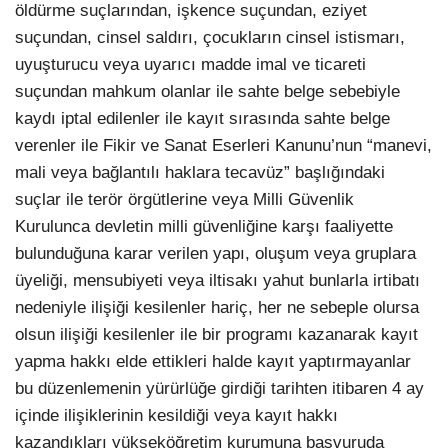
öldürme suçlarından, işkence suçundan, eziyet
suçundan, cinsel saldırı, çocukların cinsel istismarı,
uyuşturucu veya uyarıcı madde imal ve ticareti
suçundan mahkum olanlar ile sahte belge sebebiyle
kaydı iptal edilenler ile kayıt sırasında sahte belge
verenler ile Fikir ve Sanat Eserleri Kanunu’nun “manevi,
mali veya bağlantılı haklara tecavüz” başlığındaki
suçlar ile terör örgütlerine veya Milli Güvenlik
Kurulunca devletin milli güvenliğine karşı faaliyette
bulunduğuna karar verilen yapı, oluşum veya gruplara
üyeliği, mensubiyeti veya iltisakı yahut bunlarla irtibatı
nedeniyle ilişiği kesilenler hariç, her ne sebeple olursa
olsun ilişiği kesilenler ile bir programı kazanarak kayıt
yapma hakkı elde ettikleri halde kayıt yaptırmayanlar
bu düzenlemenin yürürlüğe girdiği tarihten itibaren 4 ay
içinde ilişiklerinin kesildiği veya kayıt hakkı
kazandıkları yükseköğretim kurumuna başvuruda