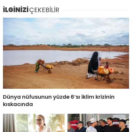
İLGİNİZİ
ÇEKEBİLİR
Dünya nüfusunun yüzde 6’sı iklim krizinin
kıskacında