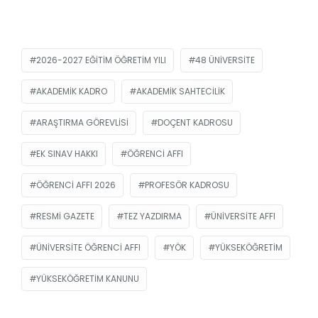
2026-2027 EĞITIM ÖĞRETIM YILI
48 ÜNIVERSITE
AKADEMIK KADRO
AKADEMIK SAHTECILIK
ARAŞTIRMA GÖREVLISI
DOÇENT KADROSU
EK SINAV HAKKI
ÖĞRENCI AFFI
ÖĞRENCI AFFI 2026
PROFESÖR KADROSU
RESMİ GAZETE
TEZ YAZDIRMA
ÜNIVERSITE AFFI
ÜNIVERSITE ÖĞRENCI AFFI
YÖK
YÜKSEKÖĞRETIM
YÜKSEKÖĞRETIM KANUNU