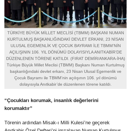
TÜRKİYE BÜYÜK MİLLET MECLİSİ (TBMM) BAŞKANI NUMAN
KURTULMUŞ BAŞKANLIĞINDAKİ DEVLET ERKANI, 23 NİSAN
ULUSAL EGEMENLİK VE ÇOCUK BAYRAMI İLE TBMM’NİN
AÇILIŞININ 106. YIL DÖNÜMÜ DOLAYISIYLA ANITKABİR’DE
DÜZENLENEN TÖRENE KATILDI. (FIRAT DEMİR/ANKARA-İHA)
Türkiye Büyük Millet Meclisi (TBMM) Başkanı Numan Kurtulmuş
başkanlığındaki devlet erkanı, 23 Nisan Ulusal Egemenlik ve
Çocuk Bayramı ile TBMM’nin açılışının 106. yıl dönümü
dolayısıyla Anıtkabir’de düzenlenen törene katıldı.
“Çocukları korumak, insanlık değerlerini
korumaktır”
Törenin ardından Misak-ı Milli Kulesi’ne geçerek
Anıtkabir Özel Defteri’ni imzalayan Numan Kurtulmuş,