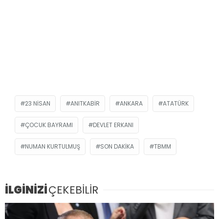
23 NISAN
ANITKABIR
ANKARA
ATATÜRK
ÇOCUK BAYRAMI
DEVLET ERKANI
NUMAN KURTULMUŞ
SON DAKIKA
TBMM
İLGİNİZİ
ÇEKEBİLİR