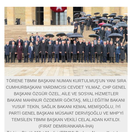
TÖRENE TBMM BAŞKANI NUMAN KURTULMUŞ’UN YANI SIRA
CUMHURBAŞKANI YARDIMCISI CEVDET YILMAZ, CHP GENEL
BAŞKANI ÖZGÜR ÖZEL, AİLE VE SOSYAL HİZMETLER
BAKANI MAHİNUR ÖZDEMİR GÖKTAŞ, MİLLİ EĞİTİM BAKANI
YUSUF TEKİN, SAĞLIK BAKANI KEMAL MEMİŞOĞLU, İYİ
PARTİ GENEL BAŞKANI MÜSAVAT DERVİŞOĞLU VE MHP’Yİ
TEMSİLEN TBMM BAŞKAN VEKİLİ CELAL ADAN KATILDI.
(FIRAT DEMİR/ANKARA-İHA)