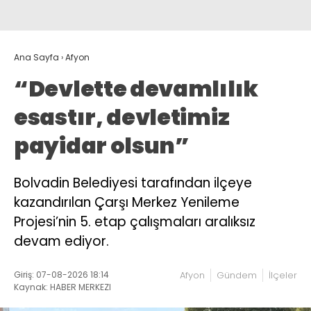
Ana Sayfa
›
Afyon
“Devlette devamlılık
esastır, devletimiz
payidar olsun”
Bolvadin Belediyesi tarafından ilçeye
kazandırılan Çarşı Merkez Yenileme
Projesi’nin 5. etap çalışmaları aralıksız
devam ediyor.
Giriş: 07-08-2026 18:14
Afyon
Gündem
İlçeler
Kaynak: HABER MERKEZI