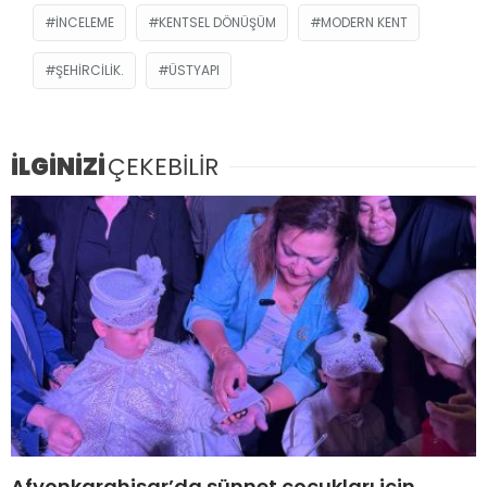
INCELEME
KENTSEL DÖNÜŞÜM
MODERN KENT
ŞEHIRCILIK.
ÜSTYAPI
İLGİNİZİ
ÇEKEBİLİR
Afyonkarahisar’da sünnet çocukları için