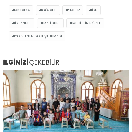
ANTALYA
GÖZALTI
HABER
İBB
ISTANBUL
MALI ŞUBE
MUHITTIN BÖCEK
YOLSUZLUK SORUŞTURMASI
İLGİNİZİ
ÇEKEBİLİR