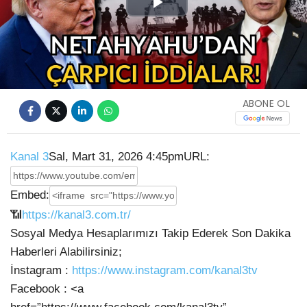
Play
Video
ABONE OL
Kanal 3
Sal, Mart 31, 2026 4:45pm
URL:
Embed:
📶
https://kanal3.com.tr/
Sosyal Medya Hesaplarımızı Takip Ederek Son Dakika
Haberleri Alabilirsiniz;
İnstagram :
https://www.instagram.com/kanal3tv
Facebook : <a