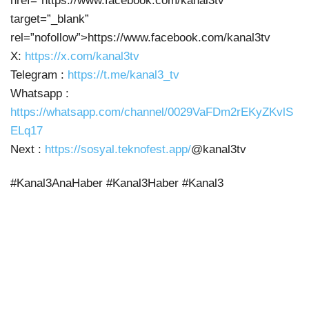
href=”https://www.facebook.com/kanal3tv”
target=”_blank”
rel=”nofollow”>https://www.facebook.com/kanal3tv
X:
https://x.com/kanal3tv
Telegram :
https://t.me/kanal3_tv
Whatsapp :
https://whatsapp.com/channel/0029VaFDm2rEKyZKvlS
ELq17
Next :
https://sosyal.teknofest.app/
@kanal3tv
#Kanal3AnaHaber #Kanal3Haber #Kanal3