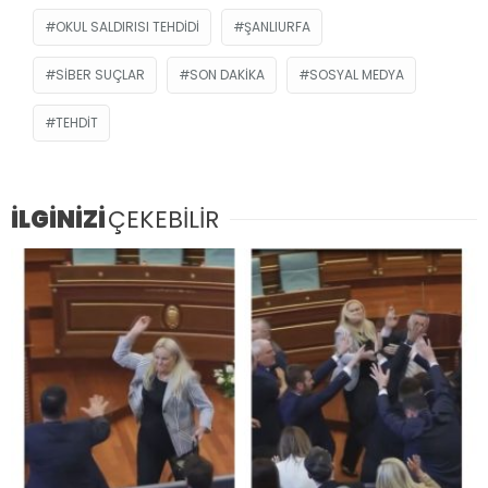
OKUL SALDIRISI TEHDIDI
ŞANLIURFA
SIBER SUÇLAR
SON DAKIKA
SOSYAL MEDYA
TEHDIT
İLGİNİZİ
ÇEKEBİLİR