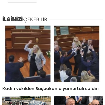
İLGİNİZİ
ÇEKEBİLİR
Kadın vekilden Başbakan’a yumurtalı saldırı