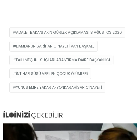
ADALET BAKANI AKIN GÜRLEK AÇIKLAMASI 8 AĞUSTOS 2026
DAMLANUR SARIHAN CINAYETI VAN BAŞKALE
FAILI MEÇHUL SUÇLARI ARAŞTIRMA DAIRE BAŞKANLIĞI
INTIHAR SÜSÜ VERILEN ÇOCUK ÖLÜMLERI
YUNUS EMRE YAKAR AFYONKARAHISAR CINAYETI
İLGİNİZİ
ÇEKEBİLİR