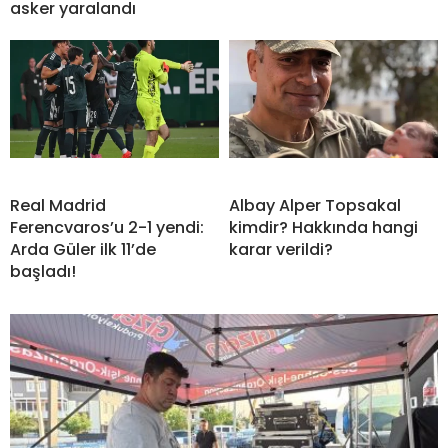
asker yaralandı
Real Madrid
Albay Alper Topsakal
Ferencvaros’u 2-1 yendi:
kimdir? Hakkında hangi
Arda Güler ilk 11’de
karar verildi?
başladı!