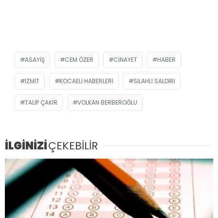
ASAYIŞ
CEM ÖZER
CINAYET
HABER
İZMIT
KOCAELI HABERLERI
SILAHLI SALDIRI
TALIP ÇAKIR
VOLKAN BERBEROĞLU
İLGİNİZİ
ÇEKEBİLİR