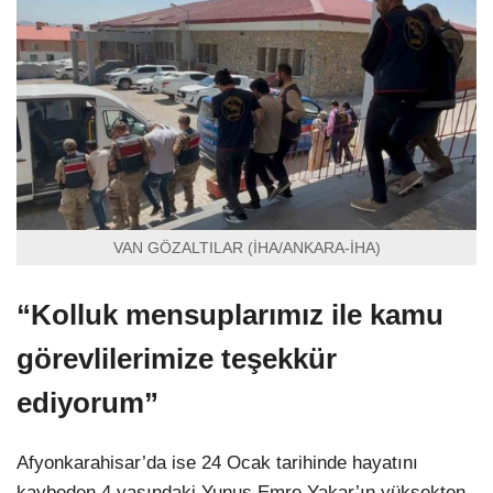
VAN GÖZALTILAR (İHA/ANKARA-İHA)
“Kolluk mensuplarımız ile kamu
görevlilerimize teşekkür
ediyorum”
Afyonkarahisar’da ise 24 Ocak tarihinde hayatını
kaybeden 4 yaşındaki Yunus Emre Yakar’ın yüksekten