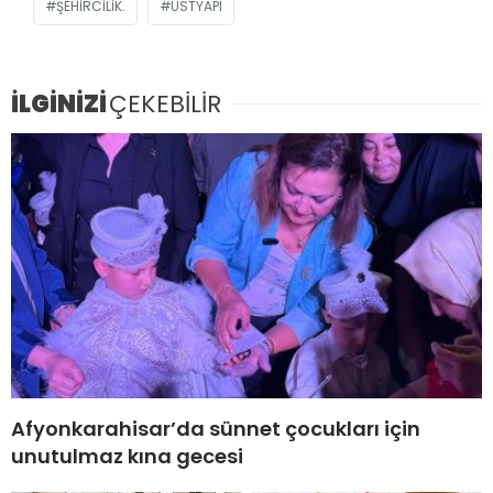
ŞEHIRCILIK.
ÜSTYAPI
İLGİNİZİ
ÇEKEBİLİR
Afyonkarahisar’da sünnet çocukları için
unutulmaz kına gecesi