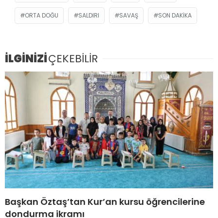
ORTA DOĞU
SALDIRI
SAVAŞ
SON DAKIKA
İLGİNİZİ
ÇEKEBİLİR
Başkan Öztaş’tan Kur’an kursu öğrencilerine
dondurma ikramı