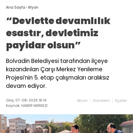
Ana Sayfa
›
Afyon
“Devlette devamlılık
esastır, devletimiz
payidar olsun”
Bolvadin Belediyesi tarafından ilçeye
kazandırılan Çarşı Merkez Yenileme
Projesi’nin 5. etap çalışmaları aralıksız
devam ediyor.
Giriş: 07-08-2026 18:14
Afyon
Gündem
İlçeler
Kaynak: HABER MERKEZI