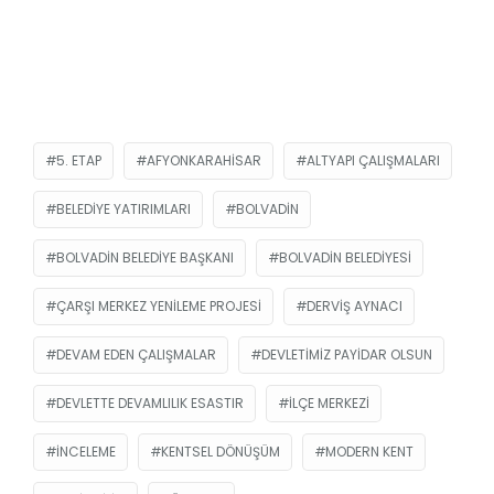
5. ETAP
AFYONKARAHISAR
ALTYAPI ÇALIŞMALARI
BELEDIYE YATIRIMLARI
BOLVADIN
BOLVADIN BELEDIYE BAŞKANI
BOLVADIN BELEDIYESI
ÇARŞI MERKEZ YENILEME PROJESI
DERVIŞ AYNACI
DEVAM EDEN ÇALIŞMALAR
DEVLETIMIZ PAYIDAR OLSUN
DEVLETTE DEVAMLILIK ESASTIR
İLÇE MERKEZI
INCELEME
KENTSEL DÖNÜŞÜM
MODERN KENT