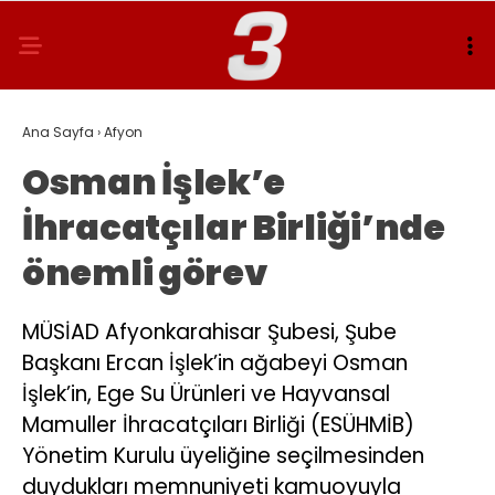
Ana Sayfa
›
Afyon
Osman İşlek’e
İhracatçılar Birliği’nde
önemli görev
MÜSİAD Afyonkarahisar Şubesi, Şube
Başkanı Ercan İşlek’in ağabeyi Osman
İşlek’in, Ege Su Ürünleri ve Hayvansal
Mamuller İhracatçıları Birliği (ESÜHMİB)
Yönetim Kurulu üyeliğine seçilmesinden
duydukları memnuniyeti kamuoyuyla