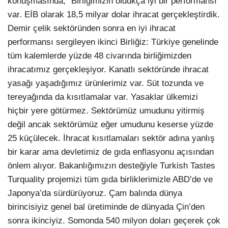
konuşmasında, “Birliğimizin oldukça iyi bir performansı
var. EİB olarak 18,5 milyar dolar ihracat gerçekleştirdik.
Demir çelik sektöründen sonra en iyi ihracat
performansı sergileyen ikinci Birliğiz: Türkiye genelinde
tüm kalemlerde yüzde 48 civarında birliğimizden
ihracatımız gerçekleşiyor. Kanatlı sektöründe ihracat
yasağı yaşadığımız ürünlerimiz var. Süt tozunda ve
tereyağında da kısıtlamalar var. Yasaklar ülkemizi
hiçbir yere götürmez. Sektörümüz umudunu yitirmiş
değil ancak sektörümüz eğer umudunu keserse yüzde
25 küçülecek. İhracat kısıtlamaları sektör adına yanlış
bir karar ama devletimiz de gıda enflasyonu açısından
önlem alıyor. Bakanlığımızın desteğiyle Turkish Tastes
Turquality projemizi tüm gıda birliklerimizle ABD’de ve
Japonya’da sürdürüyoruz. Çam balında dünya
birincisiyiz genel bal üretiminde de dünyada Çin’den
sonra ikinciyiz. Somonda 540 milyon doları geçerek çok