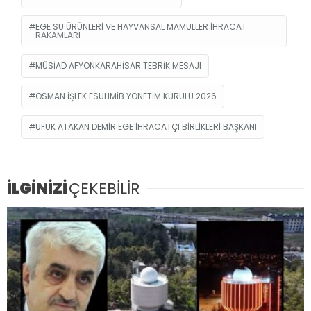
EGE SU ÜRÜNLERI VE HAYVANSAL MAMULLER IHRACAT
RAKAMLARI
MÜSIAD AFYONKARAHISAR TEBRIK MESAJI
OSMAN IŞLEK ESÜHMIB YÖNETIM KURULU 2026
UFUK ATAKAN DEMIR EGE IHRACATÇI BIRLIKLERI BAŞKANI
İLGİNİZİ
ÇEKEBİLİR