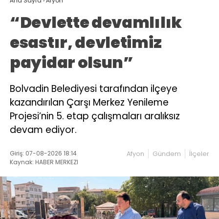
Ana Sayfa
›
Afyon
“Devlette devamlılık
esastır, devletimiz
payidar olsun”
Bolvadin Belediyesi tarafından ilçeye
kazandırılan Çarşı Merkez Yenileme
Projesi’nin 5. etap çalışmaları aralıksız
devam ediyor.
Giriş: 07-08-2026 18:14
Afyon
Gündem
İlçeler
Kaynak: HABER MERKEZI