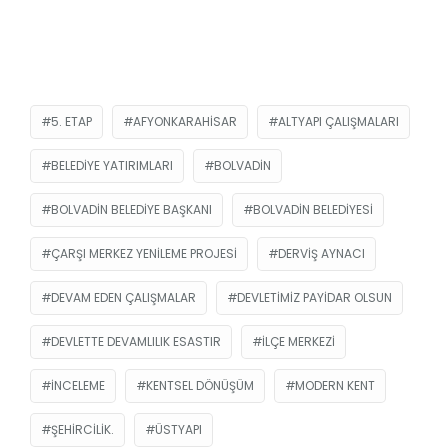
5. ETAP
AFYONKARAHISAR
ALTYAPI ÇALIŞMALARI
BELEDIYE YATIRIMLARI
BOLVADIN
BOLVADIN BELEDIYE BAŞKANI
BOLVADIN BELEDIYESI
ÇARŞI MERKEZ YENILEME PROJESI
DERVIŞ AYNACI
DEVAM EDEN ÇALIŞMALAR
DEVLETIMIZ PAYIDAR OLSUN
DEVLETTE DEVAMLILIK ESASTIR
İLÇE MERKEZI
INCELEME
KENTSEL DÖNÜŞÜM
MODERN KENT
ŞEHIRCILIK.
ÜSTYAPI