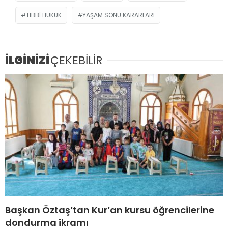
TIBBI HUKUK
YAŞAM SONU KARARLARI
İLGİNİZİ
ÇEKEBİLİR
Başkan Öztaş’tan Kur’an kursu öğrencilerine
dondurma ikramı