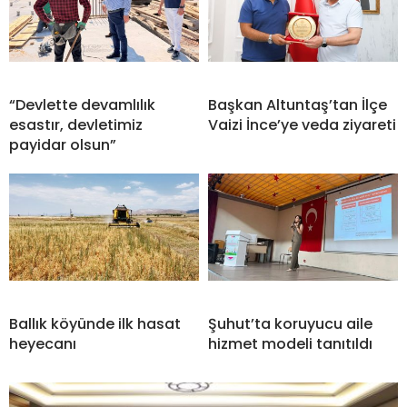
“Devlette devamlılık
Başkan Altuntaş’tan İlçe
esastır, devletimiz
Vaizi İnce’ye veda ziyareti
payidar olsun”
Ballık köyünde ilk hasat
Şuhut’ta koruyucu aile
heyecanı
hizmet modeli tanıtıldı