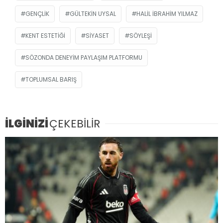
GENÇLIK
GÜLTEKIN UYSAL
HALIL İBRAHIM YILMAZ
KENT ESTETIĞI
SIYASET
SÖYLEŞI
SÖZONDA DENEYIM PAYLAŞIM PLATFORMU
TOPLUMSAL BARIŞ
İLGİNİZİ
ÇEKEBİLİR