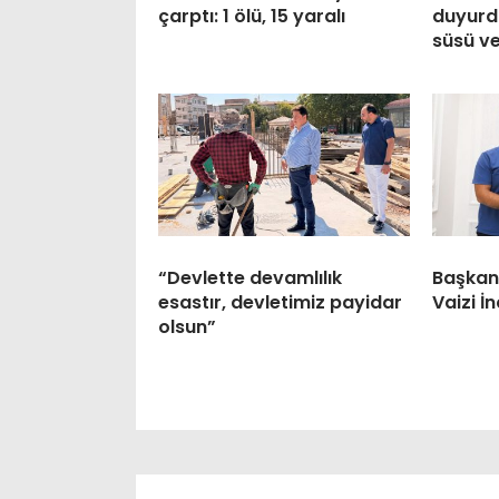
çarptı: 1 ölü, 15 yaralı
duyurdu
süsü ve
“Devlette devamlılık
Başkan 
esastır, devletimiz payidar
Vaizi İ
olsun”