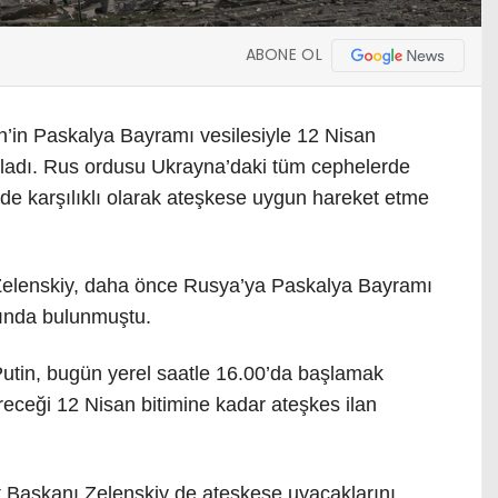
ABONE OL
n’in Paskalya Bayramı vesilesiyle 12 Nisan
aşladı. Rus ordusu Ukrayna’daki tüm cephelerde
 de karşılıklı olarak ateşkese uygun hareket etme
Zelenskiy, daha önce Rusya’ya Paskalya Bayramı
sında bulunmuştu.
utin, bugün yerel saatle 16.00’da başlamak
eceği 12 Nisan bitimine kadar ateşkes ilan
 Başkanı Zelenskiy de ateşkese uyacaklarını