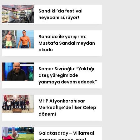
Sandıklı’da festival
heyecanı sürüyor!
Ronaldo ile yarışırım:
Mustafa Sandal meydan
okudu
Somer Sivrioğlu: “Yaktığı
ateş yüreğimizde
yanmaya devam edecek”
MHP Afyonkarahisar
Merkez İlçe’de İlker Celep
dönemi
Galatasaray – Villarreal
maçı ne zaman, saat