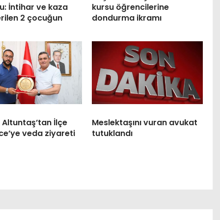
: İntihar ve kaza
kursu öğrencilerine
rilen 2 çocuğun
dondurma ikramı
Altuntaş’tan İlçe
Meslektaşını vuran avukat
nce’ye veda ziyareti
tutuklandı