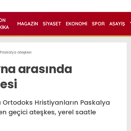
ON
MAGAZIN
SIYASET
EKONOMI
SPOR
ASAYIŞ
KIKA
Paskalya ateşkesi
yna arasında
esi
 Ortodoks Hristiyanların Paskalya
en geçici ateşkes, yerel saatle