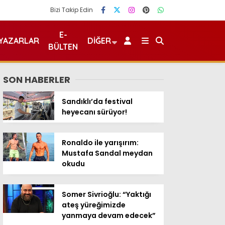
Bizi Takip Edin
E-
YAZARLAR
DIĞER
BÜLTEN
SON HABERLER
Sandıklı’da festival
heyecanı sürüyor!
Ronaldo ile yarışırım:
Mustafa Sandal meydan
okudu
Somer Sivrioğlu: “Yaktığı
ateş yüreğimizde
yanmaya devam edecek”