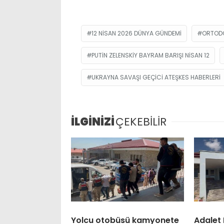
12 NISAN 2026 DÜNYA GÜNDEMI
ORTODO
PUTIN ZELENSKIY BAYRAM BARIŞI NISAN 12
UKRAYNA SAVAŞI GEÇICI ATEŞKES HABERLERI
İLGİNİZİ
ÇEKEBİLİR
Yolcu otobüsü kamyonete
Adalet 