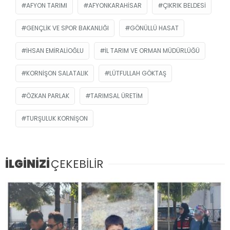
AFYON TARIMI
AFYONKARAHISAR
ÇIKRIK BELDESI
GENÇLIK VE SPOR BAKANLIĞI
GÖNÜLLÜ HASAT
İHSAN EMIRALIOĞLU
IL TARIM VE ORMAN MÜDÜRLÜĞÜ
KORNIŞON SALATALIK
LÜTFULLAH GÖKTAŞ
ÖZKAN PARLAK
TARIMSAL ÜRETIM
TURŞULUK KORNIŞON
İLGİNİZİ
ÇEKEBİLİR