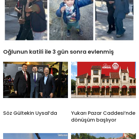
Oğlunun katili ile 3 gün sonra evlenmiş
Söz Gültekin Uysal’da
Yukarı Pazar Caddesi’nde
dönüşüm başlıyor