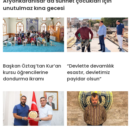
Afyonkarahisar’da sünnet çocukları için
unutulmaz kına gecesi
Başkan Öztaş’tan Kur’an
“Devlette devamlılık
kursu öğrencilerine
esastır, devletimiz
dondurma ikramı
payidar olsun”