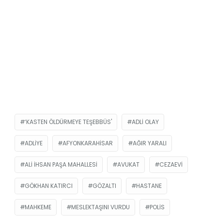
‘KASTEN ÖLDÜRMEYE TEŞEBBÜS'
ADLI OLAY
ADLIYE
AFYONKARAHISAR
AĞIR YARALI
ALI İHSAN PAŞA MAHALLESI
AVUKAT
CEZAEVI
GÖKHAN KATIRCI
GÖZALTI
HASTANE
MAHKEME
MESLEKTAŞINI VURDU
POLIS