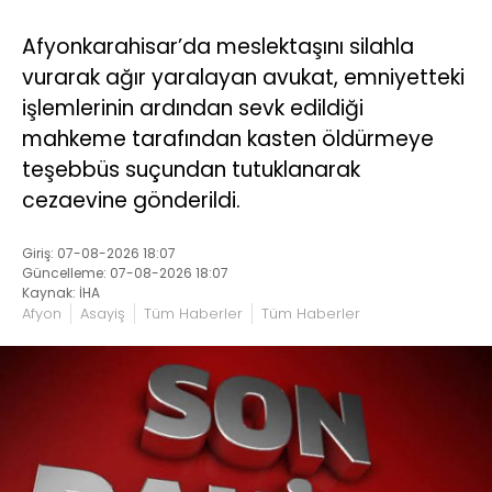
Afyonkarahisar’da meslektaşını silahla
vurarak ağır yaralayan avukat, emniyetteki
işlemlerinin ardından sevk edildiği
mahkeme tarafından kasten öldürmeye
teşebbüs suçundan tutuklanarak
cezaevine gönderildi.
Giriş: 07-08-2026 18:07
Güncelleme: 07-08-2026 18:07
Kaynak: İHA
Afyon
Asayiş
Tüm Haberler
Tüm Haberler