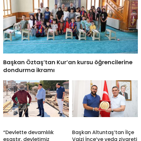
Başkan Öztaş’tan Kur’an kursu öğrencilerine
dondurma ikramı
“Devlette devamlılık
Başkan Altuntaş’tan İlçe
esastır, devletimiz
Vaizi İnce’ye veda ziyareti