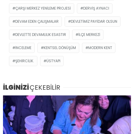
ÇARŞI MERKEZ YENILEME PROJESI
DERVIŞ AYNACI
DEVAM EDEN ÇALIŞMALAR
DEVLETIMIZ PAYIDAR OLSUN
DEVLETTE DEVAMLILIK ESASTIR
İLÇE MERKEZI
INCELEME
KENTSEL DÖNÜŞÜM
MODERN KENT
ŞEHIRCILIK.
ÜSTYAPI
İLGİNİZİ
ÇEKEBİLİR