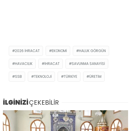
2026 IHRACAT
EKONOMI
HALUK GÖRGÜN
HAVACILIK
IHRACAT
SAVUNMA SANAYISI
SSB
TEKNOLOJI
TÜRKIYE
ÜRETIM
İLGİNİZİ
ÇEKEBİLİR