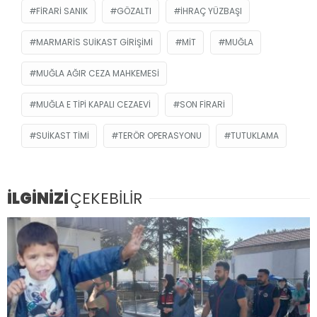
FIRARI SANIK
GÖZALTI
IHRAÇ YÜZBAŞI
MARMARIS SUIKAST GIRIŞIMI
MİT
MUĞLA
MUĞLA AĞIR CEZA MAHKEMESI
MUĞLA E TIPI KAPALI CEZAEVI
SON FIRARI
SUIKAST TIMI
TERÖR OPERASYONU
TUTUKLAMA
İLGİNİZİ
ÇEKEBİLİR