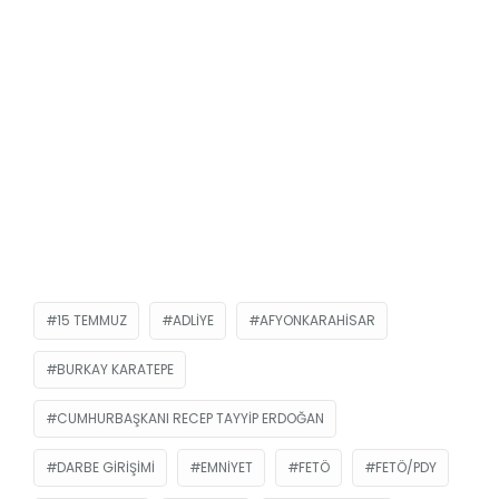
15 TEMMUZ
ADLIYE
AFYONKARAHISAR
BURKAY KARATEPE
CUMHURBAŞKANI RECEP TAYYIP ERDOĞAN
DARBE GIRIŞIMI
EMNIYET
FETÖ
FETÖ/PDY