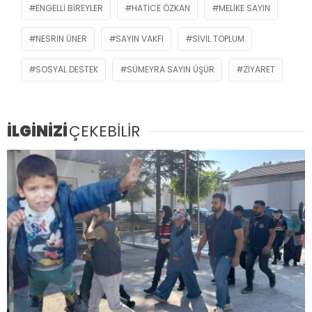
ENGELLI BIREYLER
HATICE ÖZKAN
MELIKE SAYIN
NESRIN ÜNER
SAYIN VAKFI
SIVIL TOPLUM
SOSYAL DESTEK
SÜMEYRA SAYIN ÜŞÜR
ZIYARET
İLGİNİZİ
ÇEKEBİLİR