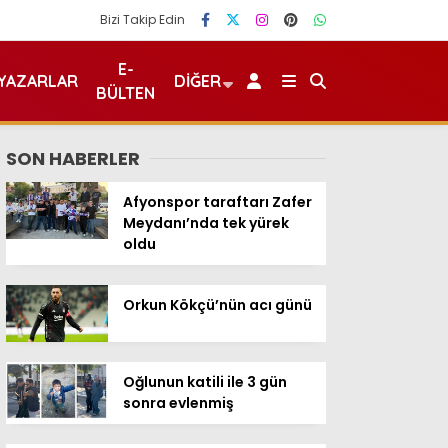
Bizi Takip Edin
E-
YAZARLAR
DIĞER
BÜLTEN
SON HABERLER
Afyonspor taraftarı Zafer
Meydanı’nda tek yürek
oldu
Orkun Kökçü’nün acı günü
Oğlunun katili ile 3 gün
sonra evlenmiş