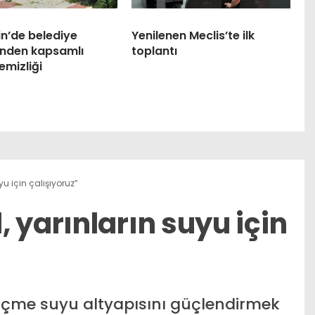
n’de belediye
Yenilenen Meclis’te ilk
inden kapsamlı
toplantı
emizliği
u için çalışıyoruz”
 yarınların suyu için
n içme suyu altyapısını güçlendirmek