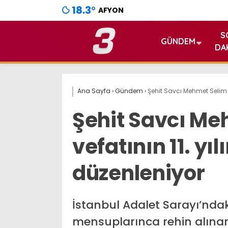
18.3
°
AFYON
S
GÜNDEM
DA
Ana Sayfa
›
Gündem
›
Şehit Savcı Mehmet Selim K
Şehit Savcı Me
vefatının 11. yı
düzenleniyor
İstanbul Adalet Sarayı’nd
mensuplarınca rehin alınar