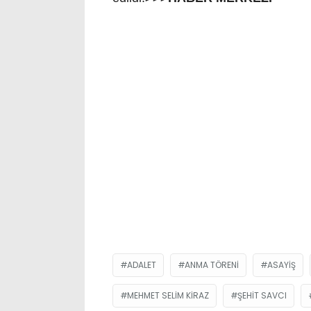
ADALET
ANMA TÖRENI
ASAYIŞ
MEHMET SELIM KIRAZ
ŞEHIT SAVCI