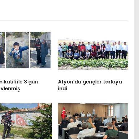
 katili ile 3 gün
Afyon’da gençler tarlaya
evlenmiş
indi