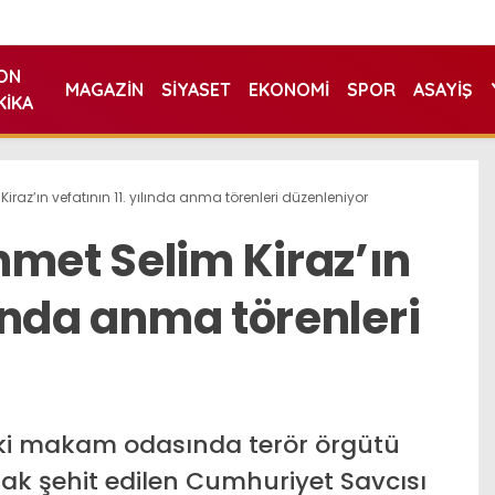
ON
MAGAZIN
SIYASET
EKONOMI
SPOR
ASAYIŞ
KIKA
iraz’ın vefatının 11. yılında anma törenleri düzenleniyor
hmet Selim Kiraz’ın
lında anma törenleri
aki makam odasında terör örgütü
ak şehit edilen Cumhuriyet Savcısı