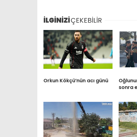
İLGİNİZİ
ÇEKEBİLİR
Orkun Kökçü’nün acı günü
Oğlunun
sonra 