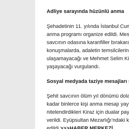
Adliye sarayında hüzünlü anma
Şehadetinin 11. yılında İstanbul Cum
anma programı organize edildi. Mesai
savcının odasına karanfiller bırakar
konuşmalarda, adaletin temsilcilerin
ulaşamayacağı ve Mehmet Selim Kir
yaşayacağı vurgulandı.
Sosyal medyada taziye mesajları 
Şehit savcının ölüm yıl dönümü dola
kadar binlerce kişi anma mesajı yay
nitelendirdikleri Kiraz için dualar pa
verildi. Eyüpsultan Mezarlığı’ndaki
edildi.
>>>HABER MERKEZİ