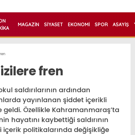
ON
MAGAZIN
SIYASET
EKONOMI
SPOR
ASAYIŞ
KIKA
fren
izilere fren
okul saldırılarının ardından
rmlarda yayınlanan şiddet içerikli
geldi. Özellikle Kahramanmaraş’ta
in hayatını kaybettiği saldırının
 içerik politikalarında değişikliğe