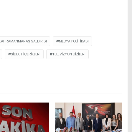
KAHRAMANMARAŞ SALDIRISI
MEDYA POLITIKASI
ŞIDDET IÇERIKLERI
TELEVIZYON DIZILERI