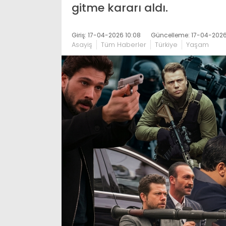
gitme kararı aldı.
Giriş: 17-04-2026 10:08
Güncelleme: 17-04-2026 
Asayiş
Tüm Haberler
Türkiye
Yaşam