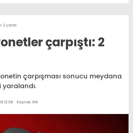
: 2 yaralı
netler çarpıştı: 2
myonetin çarpışması sonucu meydana
i yaralandı.
6 13:58
Kaynak: İHA
r