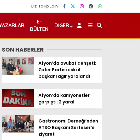
Bizi Takip Edin
E-
YAZARLAR
DIĞER
BÜLTEN
SON HABERLER
Afyon’da avukat dehşeti:
Zafer Partisi eski il
başkanı ağır yaralandı
Afyon’da kamyonetler
çarpıştı: 2 yaralı
Gastronomi Derneği’nden
ATSO Başkanı Serteser’e
ziyaret