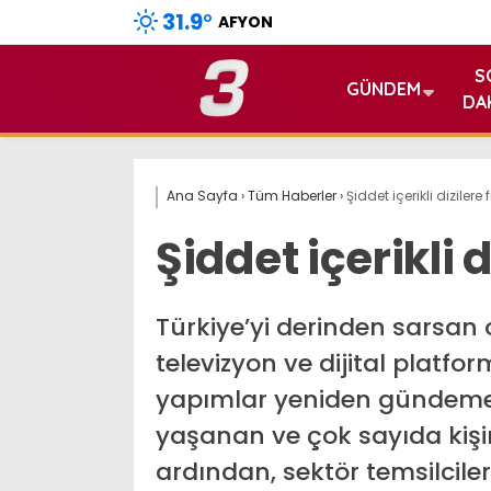
31.9
°
AFYON
S
GÜNDEM
DA
Ana Sayfa
›
Tüm Haberler
›
Şiddet içerikli dizilere 
Şiddet içerikli d
Türkiye’yi derinden sarsan 
televizyon ve dijital platfo
yapımlar yeniden gündeme 
yaşanan ve çok sayıda kişin
ardından, sektör temsilcileri