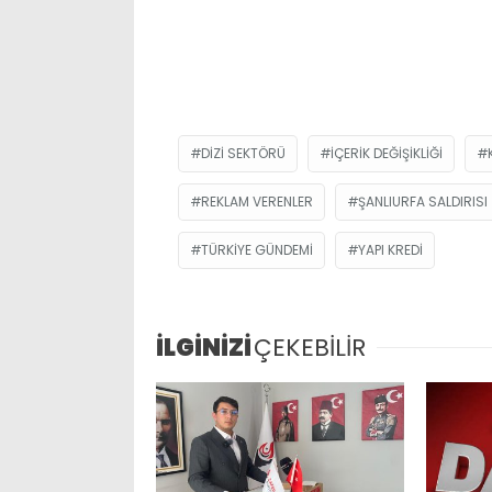
DIZI SEKTÖRÜ
IÇERIK DEĞIŞIKLIĞI
REKLAM VERENLER
ŞANLIURFA SALDIRISI
TÜRKIYE GÜNDEMI
YAPI KREDI
İLGİNİZİ
ÇEKEBİLİR