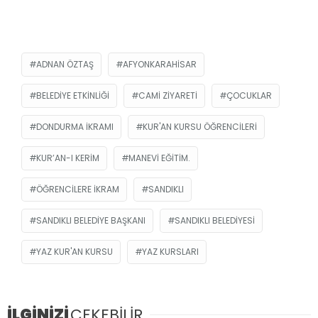
ADNAN ÖZTAŞ
AFYONKARAHISAR
BELEDIYE ETKINLIĞI
CAMI ZIYARETI
ÇOCUKLAR
DONDURMA IKRAMI
KUR'AN KURSU ÖĞRENCILERI
KUR’AN-I KERIM
MANEVI EĞITIM.
ÖĞRENCILERE IKRAM
SANDIKLI
SANDIKLI BELEDIYE BAŞKANI
SANDIKLI BELEDIYESI
YAZ KUR'AN KURSU
YAZ KURSLARI
İLGİNİZİ
ÇEKEBİLİR