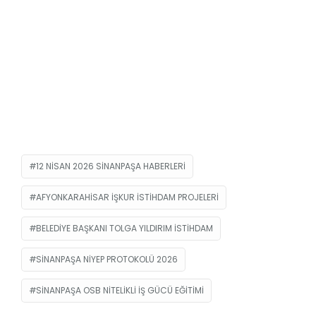
12 NISAN 2026 SINANPAŞA HABERLERI
AFYONKARAHISAR IŞKUR ISTIHDAM PROJELERI
BELEDIYE BAŞKANI TOLGA YILDIRIM ISTIHDAM
SINANPAŞA NIYEP PROTOKOLÜ 2026
SINANPAŞA OSB NITELIKLI IŞ GÜCÜ EĞITIMI