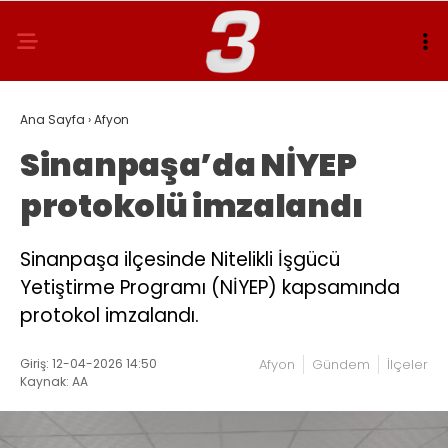
Ana Sayfa
›
Afyon
Sinanpaşa’da NİYEP
protokolü imzalandı
Sinanpaşa ilçesinde Nitelikli İşgücü
Yetiştirme Programı (NİYEP) kapsamında
protokol imzalandı.
Giriş: 12-04-2026 14:50
Afyon
Gündem
İlçeler
Kaynak: AA