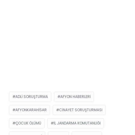
ADLI SORUŞTURMA
AFYON HABERLERI
AFYONKARAHISAR
CINAYET SORUŞTURMASI
ÇOCUK ÖLÜMÜ
İL JANDARMA KOMUTANLIĞI