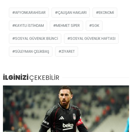
AFYONKARAHISAR
ÇALIŞAN HAKLARI
EKONOMI
KAYITLI ISTIHDAM
MEHMET SIPER
SGK
SOSYAL GÜVENLIK BILINCI
SOSYAL GÜVENLIK HAFTASI
SÜLEYMAN ÇELIKBAŞ
ZIYARET
İLGİNİZİ
ÇEKEBİLİR