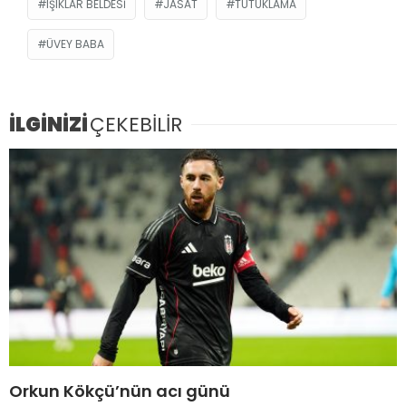
IŞIKLAR BELDESI
JASAT
TUTUKLAMA
ÜVEY BABA
İLGİNİZİ
ÇEKEBİLİR
Orkun Kökçü’nün acı günü