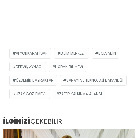
AFYONKARAHISAR
BILIM MERKEZI.
BOLVADIN
DERVIŞ AYNACI
HORAN BILIMEVI
ÖZDEMIR BAYRAKTAR
SANAYI VE TEKNOLOJI BAKANLIĞI
UZAY GÖZLEMEVI.
ZAFER KALKINMA AJANSI
İLGİNİZİ
ÇEKEBİLİR