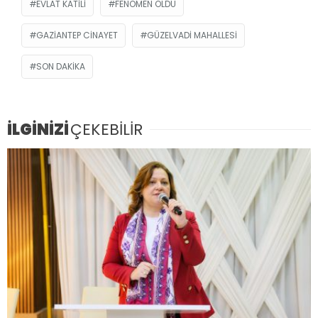
EVLAT KATILI
FENOMEN ÖLDÜ
GAZIANTEP CINAYET
GÜZELVADI MAHALLESI
SON DAKIKA
İLGİNİZİ
ÇEKEBİLİR