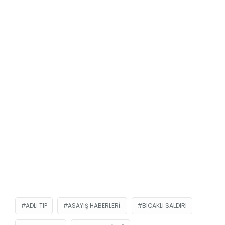
ADLI TIP
ASAYIŞ HABERLERI.
BIÇAKLI SALDIRI