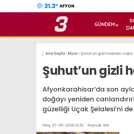
31.3
°
AFYON
S
GÜNDEM
DA
Ana Sayfa
›
Afyon
›
Şuhut’un gizli hazinesi coştu!
Şuhut’un gizli 
Afyonkarahisar’da son aylard
doğayı yeniden canlandırırk
güzelliği Uçak Şelalesi’ni d
Giriş: 07-05-2026 13:32
Kaynak: İHA