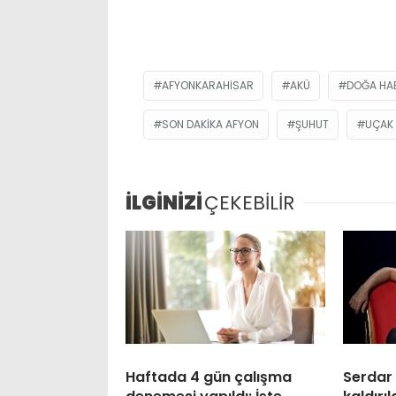
AFYONKARAHISAR
AKÜ
DOĞA HAB
SON DAKIKA AFYON
ŞUHUT
UÇAK 
İLGİNİZİ
ÇEKEBİLİR
Haftada 4 gün çalışma
Serdar