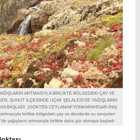
AĞIŞLARIN ARTMASIYLA BİRLİKTE BÖLGEDEKİ ÇAY VE
EN, ŞUHUT İLÇESİNDE UÇAK ŞELALESİ’DE YAĞIŞLARIN
AYA BAŞLADI. (GÖKTEN CEYLAN/AFYONKARAHİSAR-İHA)
artmasıyla birlikte bölgedeki çay ve derelerde su seviyeleri
i’de yağışların artmasıyla birlikte daha gür akmaya başladı.
Noktası