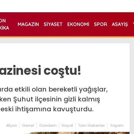
ON
MAGAZIN
SIYASET
EKONOMI
SPOR
ASAYIŞ
KIKA
hazinesi coştu!
a etkili olan bereketli yağışlar,
en Şuhut ilçesinin gizli kalmış
e eski ihtişamına kavuşturdu.
Afyon
Genel
Gündem
Hayat
Tüm Haberler
Yaşam