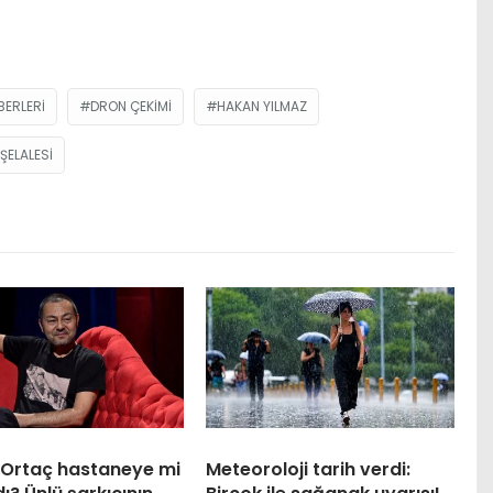
ERLERI
DRON ÇEKIMI
HAKAN YILMAZ
ŞELALESI
 Ortaç hastaneye mi
Meteoroloji tarih verdi: