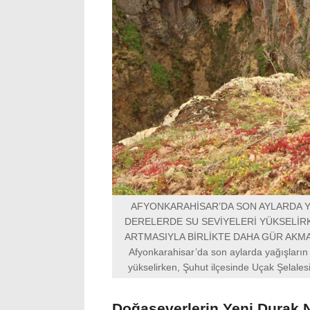
AFYONKARAHİSAR’DA SON AYLARDA Y
DERELERDE SU SEVİYELERİ YÜKSELİRK
ARTMASIYLA BİRLİKTE DAHA GÜR AKM
Afyonkarahisar’da son aylarda yağışların 
yükselirken, Şuhut ilçesinde Uçak Şelales
Doğaseverlerin Yeni Durak 