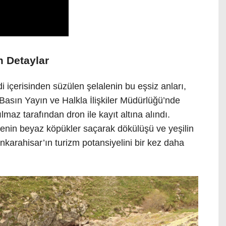
 Detaylar
 içerisinden süzülen şelalenin bu eşsiz anları,
asın Yayın ve Halkla İlişkiler Müdürlüğü’nde
maz tarafından dron ile kayıt altına alındı.
enin beyaz köpükler saçarak dökülüşü ve yeşilin
karahisar’ın turizm potansiyelini bir kez daha