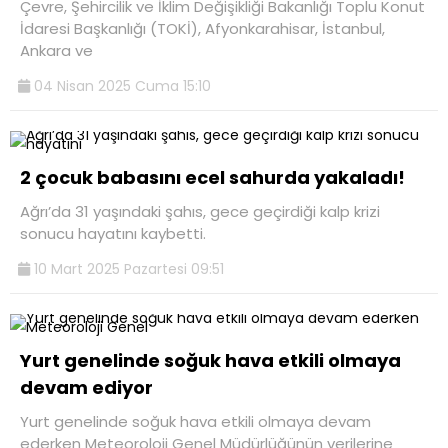
Çevre, Şehircilik ve İklim Değişikliği Bakanlığı Toplu Konut
İdaresi Başkanlığı (TOKİ), Afyonkarahisar, İstanbul,
Ankara ve
04 Nisan 2025 Cuma 15:10
2 çocuk babasını ecel sahurda yakaladı!
Ağrı’da 31 yaşındaki şahıs, gece geçirdiği kalp krizi
sonucu hayatını kaybetti.
10 Mart 2025 Pazartesi 09:51
Yurt genelinde soğuk hava etkili olmaya
devam ediyor
Yurt genelinde soğuk hava etkili olmaya devam
ederken Meteoroloji Genel Müdürlüğünün verilerine