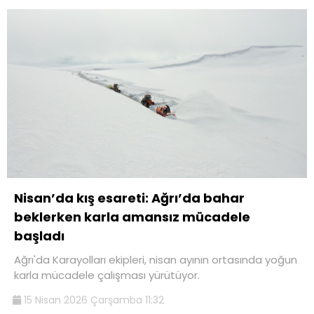
Nisan’da kış esareti: Ağrı’da bahar
beklerken karla amansız mücadele
başladı
Ağrı'da Karayolları ekipleri, nisan ayının ortasında yoğun
karla mücadele çalışması yürütüyor.
15 Nisan 2026 Çarşamba 11:32