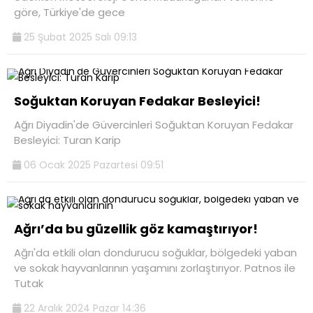
göre, Türkiye'de gece
25 Şubat 2025 Salı 09:13
Soğuktan Koruyan Fedakar Besleyici!
Ağrı Diyadin'de Güvercinleri Soğuktan Koruyan Fedakar
Besleyici: Turan Karip
06 Ocak 2025 Pazartesi 09:51
Ağrı’da bu güzellik göz kamaştırıyor!
Ağrı'da etkili olan dondurucu soğuklar, bölgedeki yaban
ve sokak hayvanlarının yaşamını zorlaştırıyor. Patnos ile
Tutak
22 Aralık 2024 Pazar 14:36