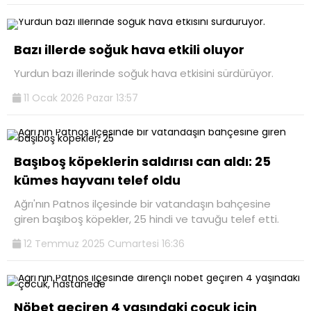
Bazı illerde soğuk hava etkili oluyor
Yurdun bazı illerinde soğuk hava etkisini sürdürüyor.
11 Ocak 2026 Pazar 13:57
Başıboş köpeklerin saldırısı can aldı: 25
kümes hayvanı telef oldu
Ağrı'nın Patnos ilçesinde bir vatandaşın bahçesine
giren başıboş köpekler, 25 hindi ve tavuğu telef etti.
12 Temmuz 2025 Cumartesi 16:36
Nöbet geçiren 4 yaşındaki çocuk için