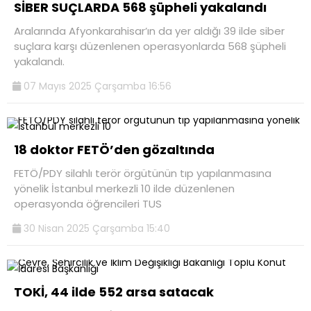
SİBER SUÇLARDA 568 şüpheli yakalandı
Aralarında Afyonkarahisar’ın da yer aldığı 39 ilde siber
suçlara karşı düzenlenen operasyonlarda 568 şüpheli
yakalandı.
07 Mayıs 2025 Çarşamba 16:56
18 doktor FETÖ’den gözaltında
FETÖ/PDY silahlı terör örgütünün tıp yapılanmasına
yönelik İstanbul merkezli 10 ilde düzenlenen
operasyonda öğrencileri TUS
30 Nisan 2025 Çarşamba 15:40
TOKİ, 44 ilde 552 arsa satacak