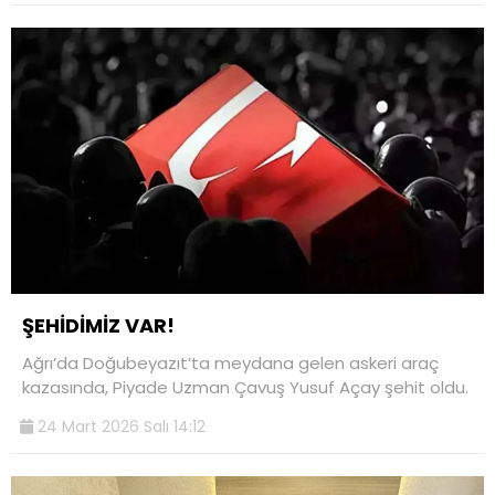
ŞEHİDİMİZ VAR!
Ağrı’da Doğubeyazıt’ta meydana gelen askeri araç
kazasında, Piyade Uzman Çavuş Yusuf Açay şehit oldu.
24 Mart 2026 Salı 14:12