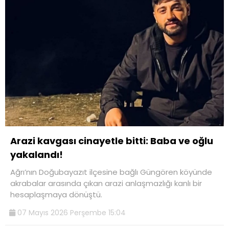
Arazi kavgası cinayetle bitti: Baba ve oğlu
yakalandı!
Ağrı’nın Doğubayazıt ilçesine bağlı Güngören köyünde
akrabalar arasında çıkan arazi anlaşmazlığı kanlı bir
hesaplaşmaya dönüştü.
07 Mayıs 2026 Perşembe 15:04