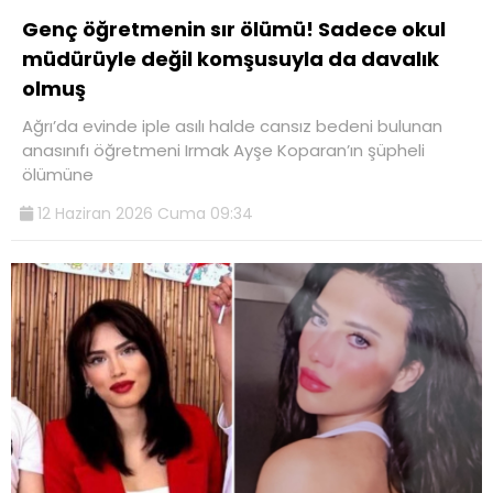
Genç öğretmenin sır ölümü! Sadece okul
müdürüyle değil komşusuyla da davalık
olmuş
Ağrı’da evinde iple asılı halde cansız bedeni bulunan
anasınıfı öğretmeni Irmak Ayşe Koparan’ın şüpheli
ölümüne
12 Haziran 2026 Cuma 09:34