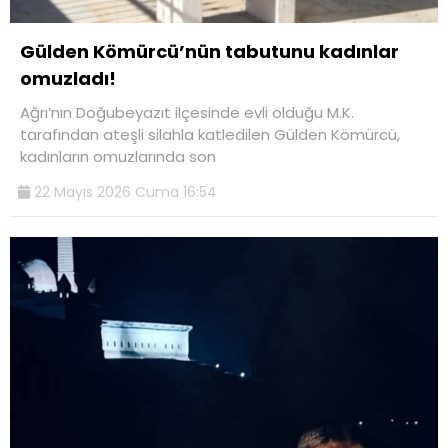
Gülden Kömürcü’nün tabutunu kadınlar
omuzladı!
Ağrı’nın Doğubeyazıt ilçesinde evli olduğu M.K.
tarafından ateşli silahla katledilen Gülden Kömürcü,
kadınların omuzlarında son
22 Mayıs 2026 Cuma 16:54