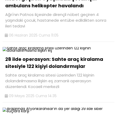
ambulans helikopter havalandı
Ağrı'nın Patnos ilçesinde dirençli nöbet geçiren 4
yaşındaki çocuk, hastanede entübe edildikten sonra
ileri tedavi
06 Haziran 2025 Cuma 11:05
28 ilde operasyon: Sahte araç kiralama
sitesiyle 122 kişiyi dolandırmışlar
Sahte araç kiralama sitesi üzerinden 122 kişinin
dolandırılmasına ilişkin eş zamanlı operasyon
düzenlendi. Kocaeli merkezli
09 Mayıs 2025 Cuma 14:35