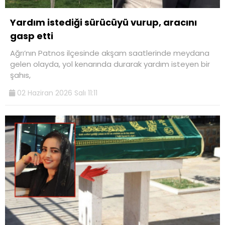
Yardım istediği sürücüyü vurup, aracını
gasp etti
Ağrı’nın Patnos ilçesinde akşam saatlerinde meydana
gelen olayda, yol kenarında durarak yardım isteyen bir
şahıs,
02 Haziran 2026 Salı 11:11