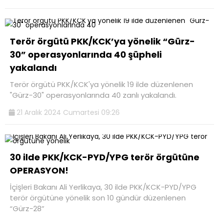
Terör örgütü PKK/KCK’ya yönelik “Gürz-
30” operasyonlarında 40 şüpheli
yakalandı
Terör örgütü PKK/KCK'ya yönelik 19 ilde düzenlenen
"Gürz-30" operasyonlarında 40 zanlı yakalandı.
21 Aralık 2024 Cumartesi 09:26
30 ilde PKK/KCK-PYD/YPG terör örgütüne
OPERASYON!
İçişleri Bakanı Ali Yerlikaya, 30 ilde PKK/KCK-PYD/YPG
terör örgütüne yönelik son 10 gündür düzenlenen
“Gürz-28”