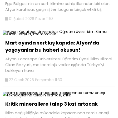
Ege Bölgesi’nin en sert iklimine sahip illerinden biri olan
Afyonkarahisar, geçmişten bugüne birçok etkili kış
01 Şubat 2026 Pazar 11:53
Mart ayında sert kış kapıda: Afyon’da
yaşayanlar bu haberi okusun!
Afyon Kocatepe Üniversitesi Öğretim Üyesi İklim Bilimci
Okan Bozyurt, meteorolojik veriler ışığında Türkiye'yi
bekleyen hava
22 Ocak 2026 Perşembe 11:30
Kritik minerallere talep 3 kat artacak
İklim değişikliğiyle mücadele kapsamında temiz enerji