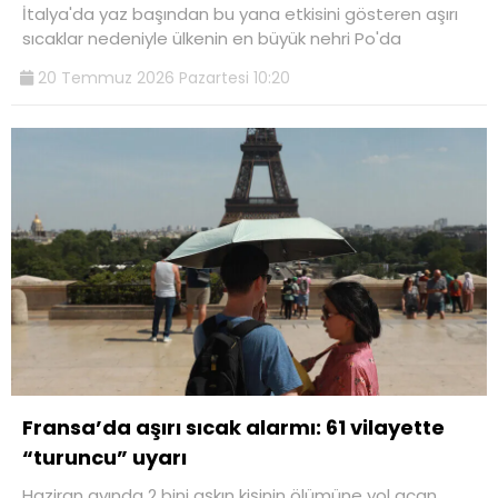
İtalya'da yaz başından bu yana etkisini gösteren aşırı
sıcaklar nedeniyle ülkenin en büyük nehri Po'da
20 Temmuz 2026 Pazartesi 10:20
Fransa’da aşırı sıcak alarmı: 61 vilayette
“turuncu” uyarı
Haziran ayında 2 bini aşkın kişinin ölümüne yol açan