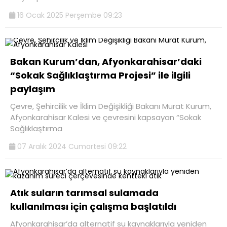
16 Ocak 2025 Perşembe 09:23
Bakan Kurum’dan, Afyonkarahisar’daki
“Sokak Sağlıklaştırma Projesi” ile ilgili
paylaşım
Çevre, Şehircilik ve İklim Değişikliği Bakanı Murat Kurum,
Afyonkarahisar Kalesi ve çevresini kapsayan “Sokak
Sağlıklaştırma
07 Aralık 2024 Cumartesi 09:22
Atık suların tarımsal sulamada
kullanılması için çalışma başlatıldı
Afyonkarahisar’da alternatif su kaynaklarıyla yeniden