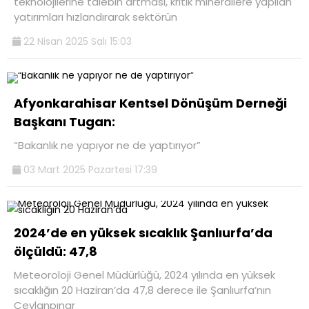
teknolojilerine talebin artması, kritik minerallere yapılan
yatırımları hızlandırarak sektörün
22 Nisan 2025 Salı 15:03
Afyonkarahisar Kentsel Dönüşüm Derneği
Başkanı Tugan:
“Bakanlık ne yapıyor ne de yaptırıyor”
03 Mart 2025 Pazartesi 17:39
2024’de en yüksek sıcaklık Şanlıurfa’da
ölçüldü: 47,8
Meteoroloji Genel Müdürlüğü, 2024 yılında en yüksek
sıcaklığın 20 Haziran’da 47,8 derece ile Şanlıurfa’nın
Ceylanpınar