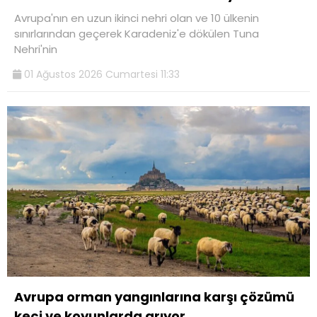
Avrupa'nın en uzun ikinci nehri olan ve 10 ülkenin
sınırlarından geçerek Karadeniz'e dökülen Tuna
Nehri'nin
01 Ağustos 2026 Cumartesi 11:33
Avrupa orman yangınlarına karşı çözümü
keçi ve koyunlarda arıyor