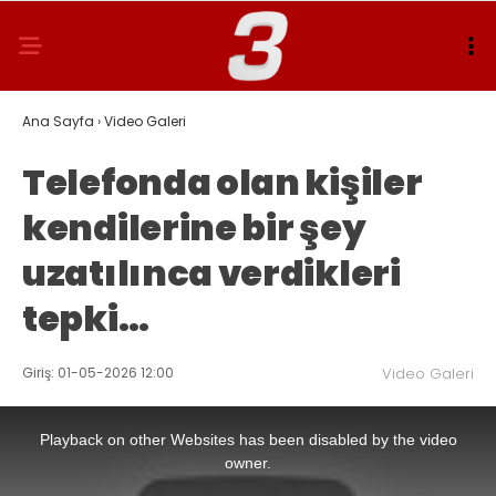
Ana Sayfa
›
Video Galeri
Telefonda olan kişiler
kendilerine bir şey
uzatılınca verdikleri
tepki…
Giriş: 01-05-2026 12:00
Video Galeri
This
is
a
Playback on other Websites has been disabled by the video
modal
window.
owner.