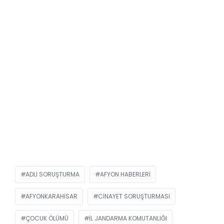
ADLI SORUŞTURMA
AFYON HABERLERI
AFYONKARAHISAR
CINAYET SORUŞTURMASI
ÇOCUK ÖLÜMÜ
İL JANDARMA KOMUTANLIĞI