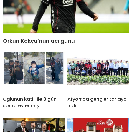
Orkun Kökçü’nün acı günü
Oğlunun katili ile 3 gün
Afyon’da gençler tarlaya
sonra evlenmiş
indi