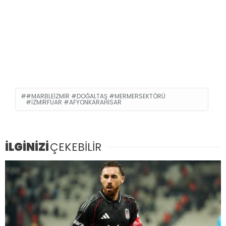
#MARBLEİZMIR #DOĞALTAŞ #MERMERSEKTÖRÜ
#İZMIRFUAR #AFYONKARAHISAR
İLGİNİZİ
ÇEKEBİLİR