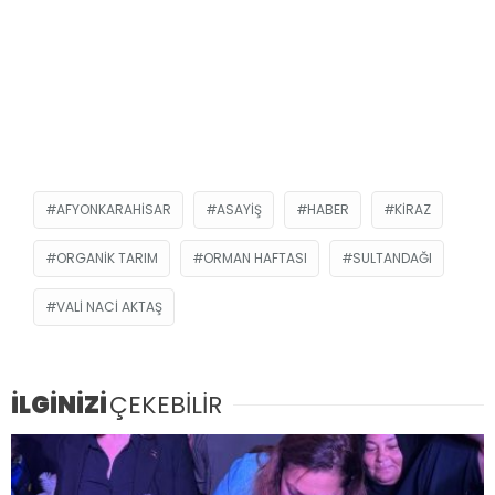
AFYONKARAHISAR
ASAYIŞ
HABER
KIRAZ
ORGANIK TARIM
ORMAN HAFTASI
SULTANDAĞI
VALI NACI AKTAŞ
İLGİNİZİ
ÇEKEBİLİR