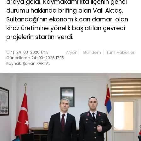
araya geldi. Kaymakamlıkta ilçenin genel
durumu hakkında brifing alan Vali Aktaş,
Sultandağı’nın ekonomik can damarı olan
kiraz üretimine yönelik başlatılan çevreci
projelerin startını verdi.
Giriş: 24-03-2026 17:13
Afyon
Gündem
Tüm Haberler
Güncelleme: 24-03-2026 17:15
Kaynak: Şahan KARTAL