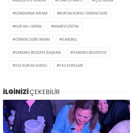
BELEDIYE ETKINLIĞI
CAMI ZIYARETI
ÇOCUKLAR
DONDURMA IKRAMI
KUR'AN KURSU ÖĞRENCILERI
KUR’AN-I KERIM
MANEVI EĞITIM.
ÖĞRENCILERE IKRAM
SANDIKLI
SANDIKLI BELEDIYE BAŞKANI
SANDIKLI BELEDIYESI
YAZ KUR'AN KURSU
YAZ KURSLARI
İLGİNİZİ
ÇEKEBİLİR