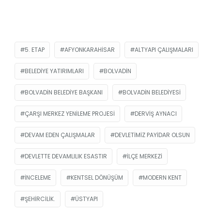
5. ETAP
AFYONKARAHISAR
ALTYAPI ÇALIŞMALARI
BELEDIYE YATIRIMLARI
BOLVADIN
BOLVADIN BELEDIYE BAŞKANI
BOLVADIN BELEDIYESI
ÇARŞI MERKEZ YENILEME PROJESI
DERVIŞ AYNACI
DEVAM EDEN ÇALIŞMALAR
DEVLETIMIZ PAYIDAR OLSUN
DEVLETTE DEVAMLILIK ESASTIR
İLÇE MERKEZI
INCELEME
KENTSEL DÖNÜŞÜM
MODERN KENT
ŞEHIRCILIK.
ÜSTYAPI